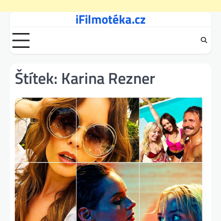
iFilmotéka.cz
Skip
to
content
Štítek:
Karina Rezner