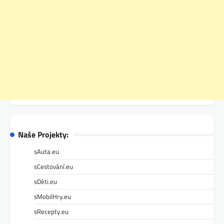
Naše Projekty:
sAuta.eu
sCestování.eu
sDěti.eu
sMobilHry.eu
sRecepty.eu