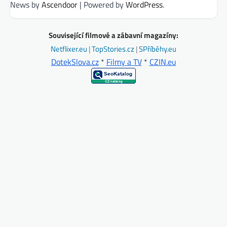
News by
Ascendoor
| Powered by
WordPress
.
Související filmové a zábavní magazíny:
Netflixer.eu
|
TopStories.cz
|
SPříběhy.eu
DotekSlova.cz
*
Filmy a TV
*
CZIN.eu