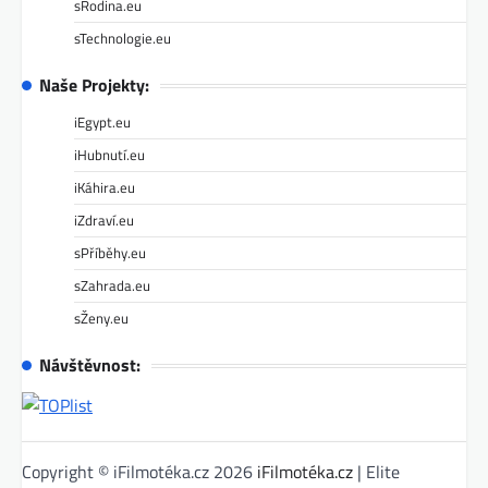
sRodina.eu
sTechnologie.eu
Naše Projekty:
iEgypt.eu
iHubnutí.eu
iKáhira.eu
iZdraví.eu
sPříběhy.eu
sZahrada.eu
sŽeny.eu
Návštěvnost:
Copyright © iFilmotéka.cz 2026
iFilmotéka.cz
| Elite