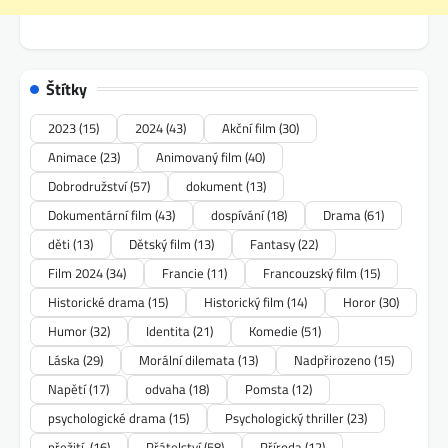
Štítky
2023
(15)
2024
(43)
Akční film
(30)
Animace
(23)
Animovaný film
(40)
Dobrodružství
(57)
dokument
(13)
Dokumentární film
(43)
dospívání
(18)
Drama
(61)
děti
(13)
Dětský film
(13)
Fantasy
(22)
Film 2024
(34)
Francie
(11)
Francouzský film
(15)
Historické drama
(15)
Historický film
(14)
Horor
(30)
Humor
(32)
Identita
(21)
Komedie
(51)
Láska
(29)
Morální dilemata
(13)
Nadpřirozeno
(15)
Napětí
(17)
odvaha
(18)
Pomsta
(12)
psychologické drama
(15)
Psychologický thriller
(23)
přežití.
(16)
Přátelství
(58)
Příroda
(12)