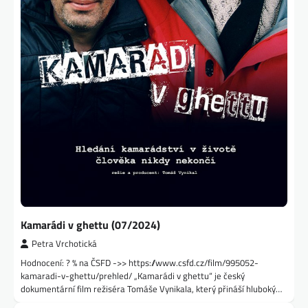
Kamarádi v ghettu (07/2024)
Petra Vrchotická
Hodnocení: ? % na ČSFD ->> https://www.csfd.cz/film/995052-
kamaradi-v-ghettu/prehled/ „Kamarádi v ghettu“ je český
dokumentární film režiséra Tomáše Vynikala, který přináší hluboký…