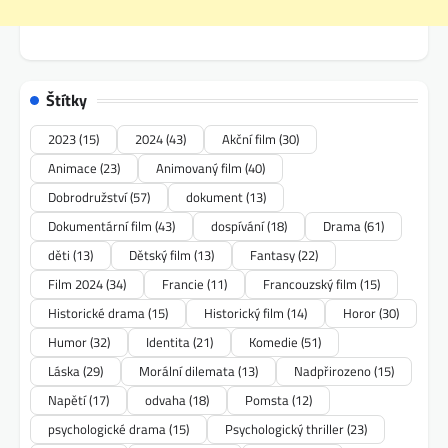
Štítky
2023
(15)
2024
(43)
Akční film
(30)
Animace
(23)
Animovaný film
(40)
Dobrodružství
(57)
dokument
(13)
Dokumentární film
(43)
dospívání
(18)
Drama
(61)
děti
(13)
Dětský film
(13)
Fantasy
(22)
Film 2024
(34)
Francie
(11)
Francouzský film
(15)
Historické drama
(15)
Historický film
(14)
Horor
(30)
Humor
(32)
Identita
(21)
Komedie
(51)
Láska
(29)
Morální dilemata
(13)
Nadpřirozeno
(15)
Napětí
(17)
odvaha
(18)
Pomsta
(12)
psychologické drama
(15)
Psychologický thriller
(23)