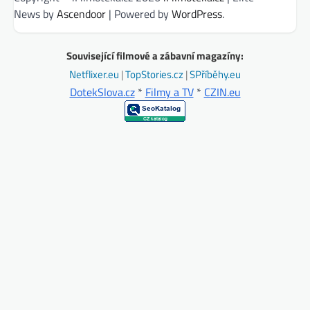
News by
Ascendoor
| Powered by
WordPress
.
Související filmové a zábavní magazíny:
Netflixer.eu
|
TopStories.cz
|
SPříběhy.eu
DotekSlova.cz
*
Filmy a TV
*
CZIN.eu