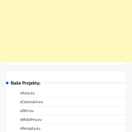
Naše Projekty:
sAuta.eu
sCestování.eu
sDěti.eu
sMobilHry.eu
sRecepty.eu