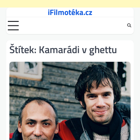
iFilmotéka.cz
Skip
to
content
Štítek:
Kamarádi v ghettu