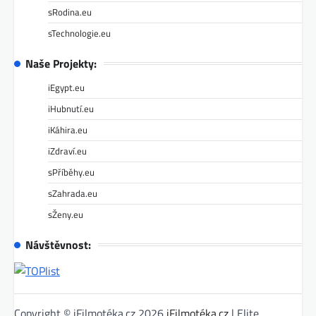
sRodina.eu
sTechnologie.eu
Naše Projekty:
iEgypt.eu
iHubnutí.eu
iKáhira.eu
iZdraví.eu
sPříběhy.eu
sZahrada.eu
sŽeny.eu
Návštěvnost:
Copyright © iFilmotéka.cz 2026
iFilmotéka.cz
| Elite