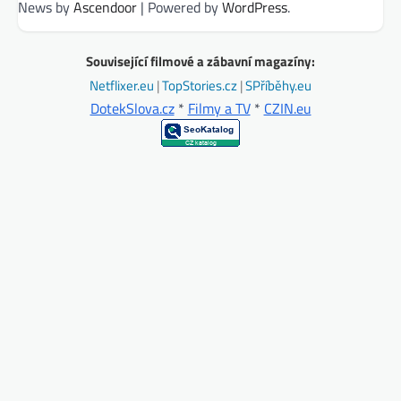
News by
Ascendoor
| Powered by
WordPress
.
Související filmové a zábavní magazíny:
Netflixer.eu
|
TopStories.cz
|
SPříběhy.eu
DotekSlova.cz
*
Filmy a TV
*
CZIN.eu