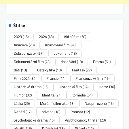
Štítky
2023
(15)
2024
(43)
Akční film
(30)
Animace
(23)
Animovaný film
(40)
Dobrodružství
(57)
dokument
(13)
Dokumentární film
(43)
dospívání
(18)
Drama
(61)
děti
(13)
Dětský film
(13)
Fantasy
(22)
Film 2024
(34)
Francie
(11)
Francouzský film
(15)
Historické drama
(15)
Historický film
(14)
Horor
(30)
Humor
(32)
Identita
(21)
Komedie
(51)
Láska
(29)
Morální dilemata
(13)
Nadpřirozeno
(15)
Napětí
(17)
odvaha
(18)
Pomsta
(12)
psychologické drama
(15)
Psychologický thriller
(23)
přežití.
(16)
Přátelství
(58)
Příroda
(12)