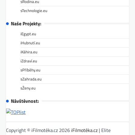
sRodina.eu
sTechnologie.eu
Naše Projekty:
iEgypt.eu
iHubnutí.eu
iKáhira.eu
iZdraví.eu
sPříběhy.eu
sZahrada.eu
sŽeny.eu
Návštěvnost:
Copyright © iFilmotéka.cz 2026
iFilmotéka.cz
| Elite