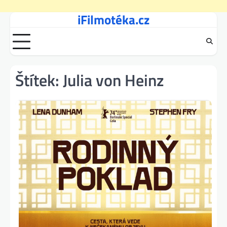
iFilmotéka.cz
Skip
to
content
Štítek:
Julia von Heinz