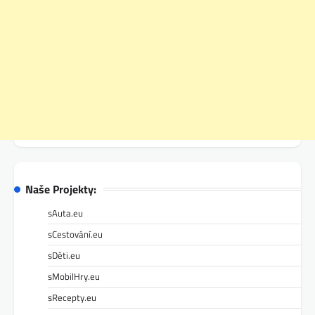
Naše Projekty:
sAuta.eu
sCestování.eu
sDěti.eu
sMobilHry.eu
sRecepty.eu