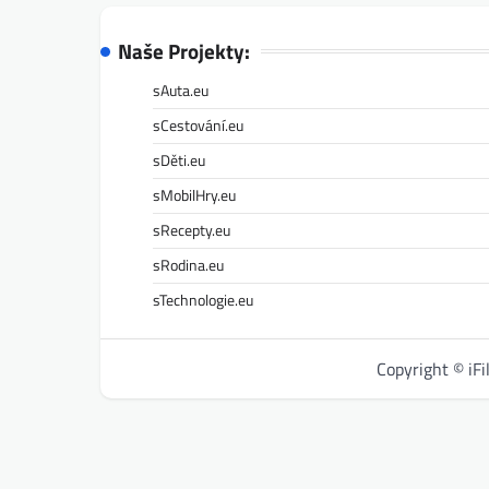
Naše Projekty:
sAuta.eu
sCestování.eu
sDěti.eu
sMobilHry.eu
sRecepty.eu
sRodina.eu
sTechnologie.eu
Copyright © iF