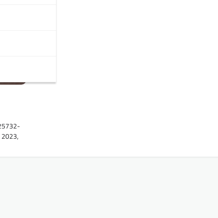
925732-
u 2023,