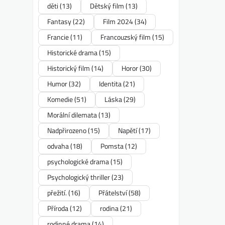
děti
(13)
Dětský film
(13)
Fantasy
(22)
Film 2024
(34)
Francie
(11)
Francouzský film
(15)
Historické drama
(15)
Historický film
(14)
Horor
(30)
Humor
(32)
Identita
(21)
Komedie
(51)
Láska
(29)
Morální dilemata
(13)
Nadpřirozeno
(15)
Napětí
(17)
odvaha
(18)
Pomsta
(12)
psychologické drama
(15)
Psychologický thriller
(23)
přežití.
(16)
Přátelství
(58)
Příroda
(12)
rodina
(21)
rodinné drama
(14)