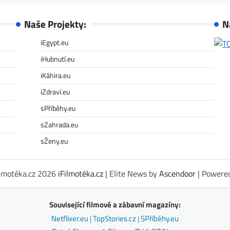
Naše Projekty:
N
iEgypt.eu
iHubnutí.eu
iKáhira.eu
iZdraví.eu
sPříběhy.eu
sZahrada.eu
sŽeny.eu
ilmotéka.cz 2026
iFilmotéka.cz
| Elite News by
Ascendoor
| Powere
Související filmové a zábavní magazíny:
Netflixer.eu
|
TopStories.cz
|
SPříběhy.eu