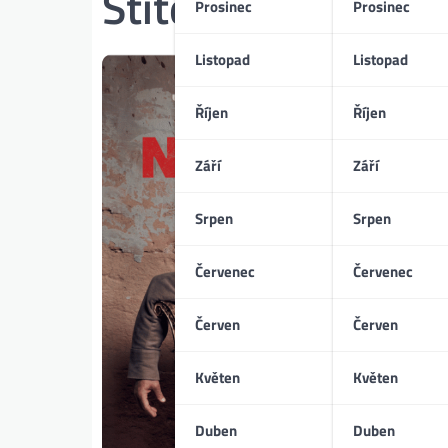
Štítek:
Josephine 
Prosinec
Prosinec
Listopad
Listopad
Říjen
Říjen
Září
Září
Srpen
Srpen
Červenec
Červenec
Červen
Červen
Květen
Květen
Duben
Duben