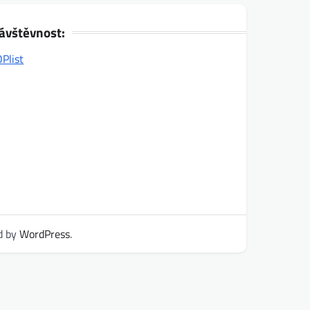
ávštěvnost:
d by
WordPress
.