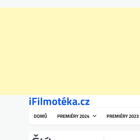
iFilmotéka.cz
Skip
to
content
DOMŮ
PREMIÉRY 2024
PREMIÉRY 2023