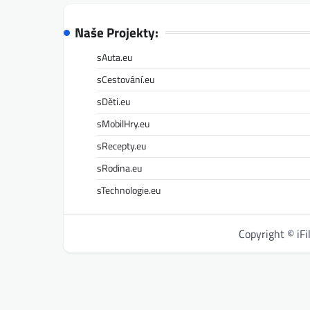
Naše Projekty:
sAuta.eu
sCestování.eu
sDěti.eu
sMobilHry.eu
sRecepty.eu
sRodina.eu
sTechnologie.eu
Copyright © iF