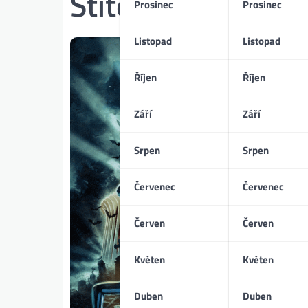
Štítek:
Jonas Åker
Prosinec
Prosinec
Listopad
Listopad
Říjen
Říjen
Září
Září
Srpen
Srpen
Červenec
Červenec
Červen
Červen
Květen
Květen
Duben
Duben