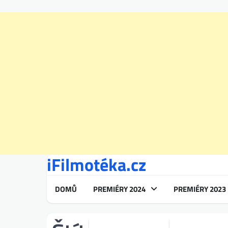
iFilmotéka.cz
Skip
to
content
DOMŮ
PREMIÉRY 2024
PREMIÉRY 2023