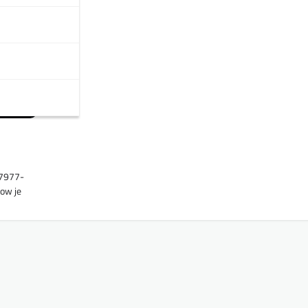
17977-
Now je