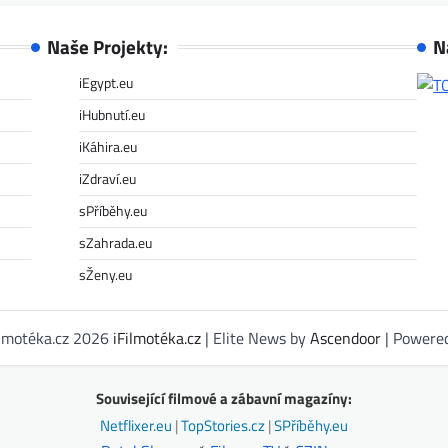
Naše Projekty:
N
iEgypt.eu
iHubnutí.eu
iKáhira.eu
iZdraví.eu
sPříběhy.eu
sZahrada.eu
sŽeny.eu
ilmotéka.cz 2026
iFilmotéka.cz
| Elite News by
Ascendoor
| Powere
Související filmové a zábavní magazíny:
Netflixer.eu
|
TopStories.cz
|
SPříběhy.eu