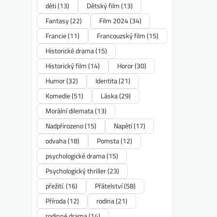
děti
(13)
Dětský film
(13)
Fantasy
(22)
Film 2024
(34)
Francie
(11)
Francouzský film
(15)
Historické drama
(15)
Historický film
(14)
Horor
(30)
Humor
(32)
Identita
(21)
Komedie
(51)
Láska
(29)
Morální dilemata
(13)
Nadpřirozeno
(15)
Napětí
(17)
odvaha
(18)
Pomsta
(12)
psychologické drama
(15)
Psychologický thriller
(23)
přežití.
(16)
Přátelství
(58)
Příroda
(12)
rodina
(21)
rodinné drama
(14)