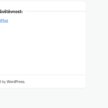
ávštěvnost:
d by
WordPress
.