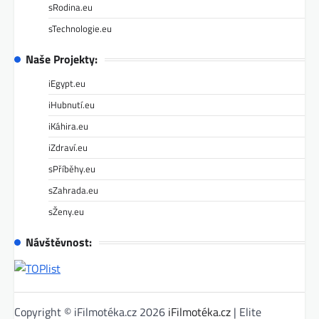
sRodina.eu
sTechnologie.eu
Naše Projekty:
iEgypt.eu
iHubnutí.eu
iKáhira.eu
iZdraví.eu
sPříběhy.eu
sZahrada.eu
sŽeny.eu
Návštěvnost:
Copyright © iFilmotéka.cz 2026
iFilmotéka.cz
| Elite