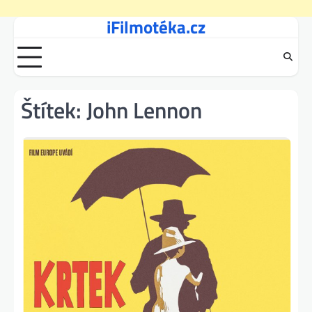
iFilmotéka.cz
Skip
to
content
Štítek:
John Lennon