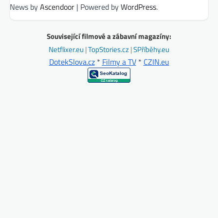
News by
Ascendoor
| Powered by
WordPress
.
Související filmové a zábavní magazíny:
Netflixer.eu
|
TopStories.cz
|
SPříběhy.eu
DotekSlova.cz
*
Filmy a TV
*
CZIN.eu