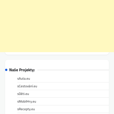
Naše Projekty:
sAuta.eu
sCestování.eu
sDěti.eu
sMobilHry.eu
sRecepty.eu