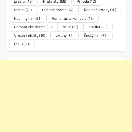
přežití.
(16)
Přátelství
(58)
Příroda
(12)
rodina
(21)
rodinné drama
(14)
Rodinné vztahy
(30)
Rodinný film
(51)
Romantická komedie
(19)
Romantické drama
(13)
sci-fi
(23)
Thriller
(23)
Vizuální efekty
(19)
vztahy
(32)
Český film
(72)
ČSFD
(38)