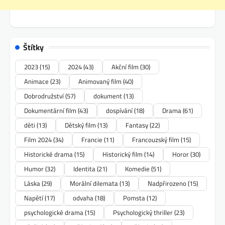
Štítky
2023
(15)
2024
(43)
Akční film
(30)
Animace
(23)
Animovaný film
(40)
Dobrodružství
(57)
dokument
(13)
Dokumentární film
(43)
dospívání
(18)
Drama
(61)
děti
(13)
Dětský film
(13)
Fantasy
(22)
Film 2024
(34)
Francie
(11)
Francouzský film
(15)
Historické drama
(15)
Historický film
(14)
Horor
(30)
Humor
(32)
Identita
(21)
Komedie
(51)
Láska
(29)
Morální dilemata
(13)
Nadpřirozeno
(15)
Napětí
(17)
odvaha
(18)
Pomsta
(12)
psychologické drama
(15)
Psychologický thriller
(23)