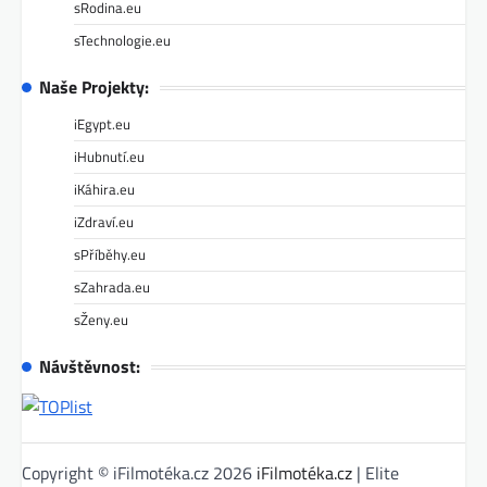
sRodina.eu
sTechnologie.eu
Naše Projekty:
iEgypt.eu
iHubnutí.eu
iKáhira.eu
iZdraví.eu
sPříběhy.eu
sZahrada.eu
sŽeny.eu
Návštěvnost:
Copyright © iFilmotéka.cz 2026
iFilmotéka.cz
| Elite