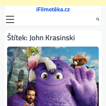
iFilmotéka.cz
Skip
to
content
Štítek:
John Krasinski