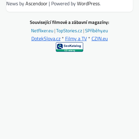
News by
Ascendoor
| Powered by
WordPress
.
Související filmové a zábavní magazíny:
Netflixer.eu
|
TopStories.cz
|
SPříběhy.eu
DotekSlova.cz
*
Filmy a TV
*
CZIN.eu