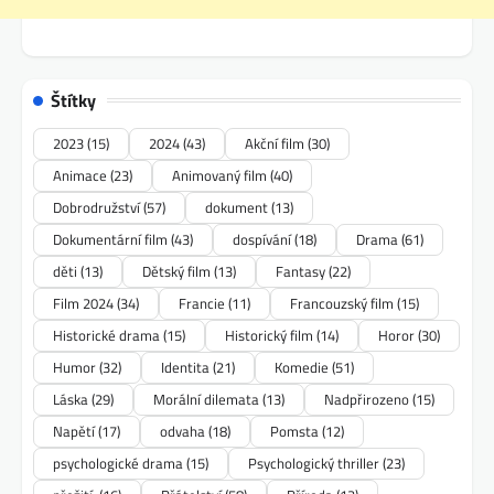
Štítky
2023
(15)
2024
(43)
Akční film
(30)
Animace
(23)
Animovaný film
(40)
Dobrodružství
(57)
dokument
(13)
Dokumentární film
(43)
dospívání
(18)
Drama
(61)
děti
(13)
Dětský film
(13)
Fantasy
(22)
Film 2024
(34)
Francie
(11)
Francouzský film
(15)
Historické drama
(15)
Historický film
(14)
Horor
(30)
Humor
(32)
Identita
(21)
Komedie
(51)
Láska
(29)
Morální dilemata
(13)
Nadpřirozeno
(15)
Napětí
(17)
odvaha
(18)
Pomsta
(12)
psychologické drama
(15)
Psychologický thriller
(23)