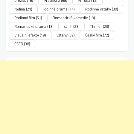
přežití.
(16)
Přátelství
(58)
Příroda
(12)
rodina
(21)
rodinné drama
(14)
Rodinné vztahy
(30)
Rodinný film
(51)
Romantická komedie
(19)
Romantické drama
(13)
sci-fi
(23)
Thriller
(23)
Vizuální efekty
(19)
vztahy
(32)
Český film
(72)
ČSFD
(38)