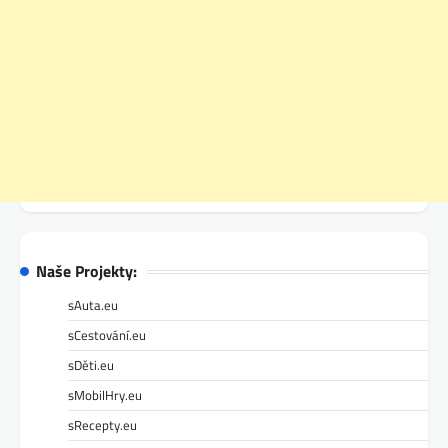
Naše Projekty:
sAuta.eu
sCestování.eu
sDěti.eu
sMobilHry.eu
sRecepty.eu