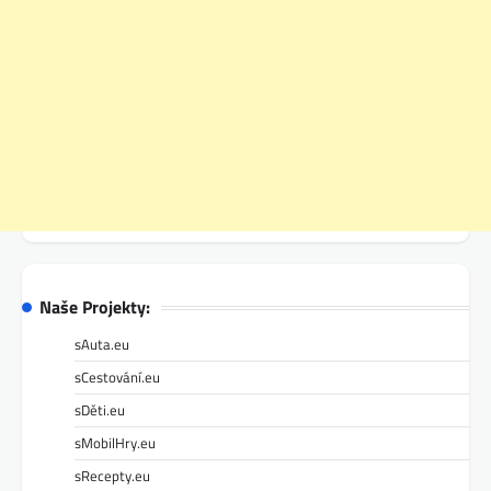
Naše Projekty:
sAuta.eu
sCestování.eu
sDěti.eu
sMobilHry.eu
sRecepty.eu