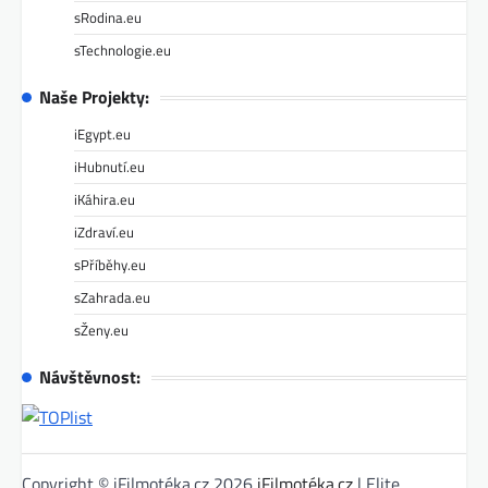
sRodina.eu
sTechnologie.eu
Naše Projekty:
iEgypt.eu
iHubnutí.eu
iKáhira.eu
iZdraví.eu
sPříběhy.eu
sZahrada.eu
sŽeny.eu
Návštěvnost:
Copyright © iFilmotéka.cz 2026
iFilmotéka.cz
| Elite