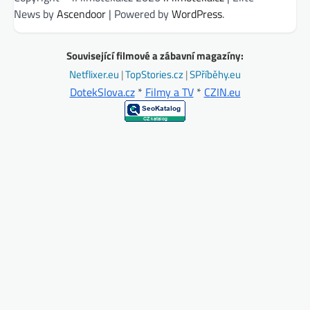
News by
Ascendoor
| Powered by
WordPress
.
Související filmové a zábavní magazíny:
Netflixer.eu
|
TopStories.cz
|
SPříběhy.eu
DotekSlova.cz
*
Filmy a TV
*
CZIN.eu