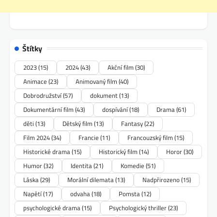
Štítky
2023
(15)
2024
(43)
Akční film
(30)
Animace
(23)
Animovaný film
(40)
Dobrodružství
(57)
dokument
(13)
Dokumentární film
(43)
dospívání
(18)
Drama
(61)
děti
(13)
Dětský film
(13)
Fantasy
(22)
Film 2024
(34)
Francie
(11)
Francouzský film
(15)
Historické drama
(15)
Historický film
(14)
Horor
(30)
Humor
(32)
Identita
(21)
Komedie
(51)
Láska
(29)
Morální dilemata
(13)
Nadpřirozeno
(15)
Napětí
(17)
odvaha
(18)
Pomsta
(12)
psychologické drama
(15)
Psychologický thriller
(23)