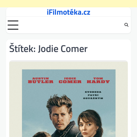
iFilmotéka.cz
Skip
to
content
Štítek:
Jodie Comer