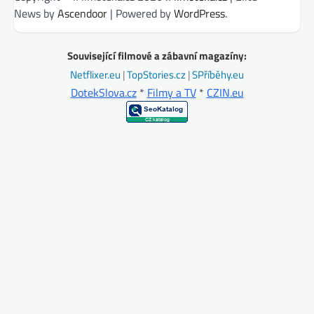
News by
Ascendoor
| Powered by
WordPress
.
Související filmové a zábavní magazíny:
Netflixer.eu
|
TopStories.cz
|
SPříběhy.eu
DotekSlova.cz
*
Filmy a TV
*
CZIN.eu