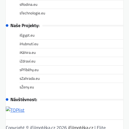
sRodina.eu
sTechnologie.eu
Naše Projekty:
iEgypt.eu
iHubnutí.eu
iKáhira.eu
iZdraví.eu
sPříběhy.eu
sZahrada.eu
sŽeny.eu
Návštěvnost:
Copyright © iFilmotéka.cz 2026
iFilmotéka.cz
| Elite