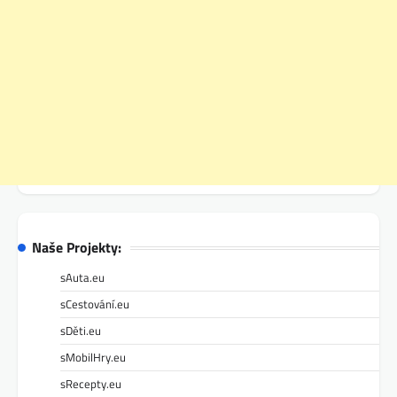
Naše Projekty:
sAuta.eu
sCestování.eu
sDěti.eu
sMobilHry.eu
sRecepty.eu