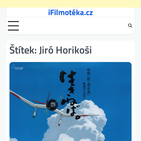
iFilmotéka.cz
Skip
to
content
Štítek:
Jiró Horikoši