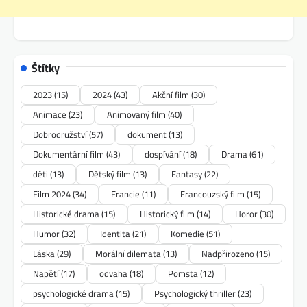
Štítky
2023
(15)
2024
(43)
Akční film
(30)
Animace
(23)
Animovaný film
(40)
Dobrodružství
(57)
dokument
(13)
Dokumentární film
(43)
dospívání
(18)
Drama
(61)
děti
(13)
Dětský film
(13)
Fantasy
(22)
Film 2024
(34)
Francie
(11)
Francouzský film
(15)
Historické drama
(15)
Historický film
(14)
Horor
(30)
Humor
(32)
Identita
(21)
Komedie
(51)
Láska
(29)
Morální dilemata
(13)
Nadpřirozeno
(15)
Napětí
(17)
odvaha
(18)
Pomsta
(12)
psychologické drama
(15)
Psychologický thriller
(23)