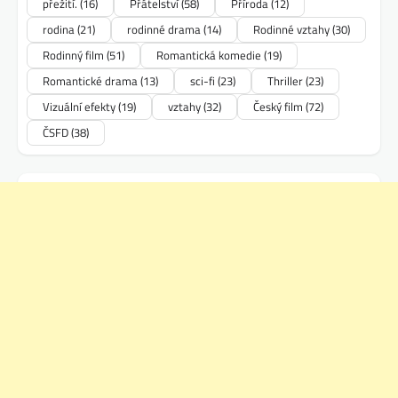
přežití.
(16)
Přátelství
(58)
Příroda
(12)
rodina
(21)
rodinné drama
(14)
Rodinné vztahy
(30)
Rodinný film
(51)
Romantická komedie
(19)
Romantické drama
(13)
sci-fi
(23)
Thriller
(23)
Vizuální efekty
(19)
vztahy
(32)
Český film
(72)
ČSFD
(38)