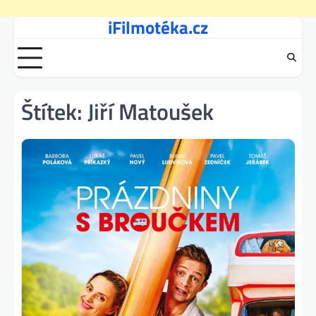
iFilmotéka.cz
Skip
to
content
Štítek:
Jiří Matoušek