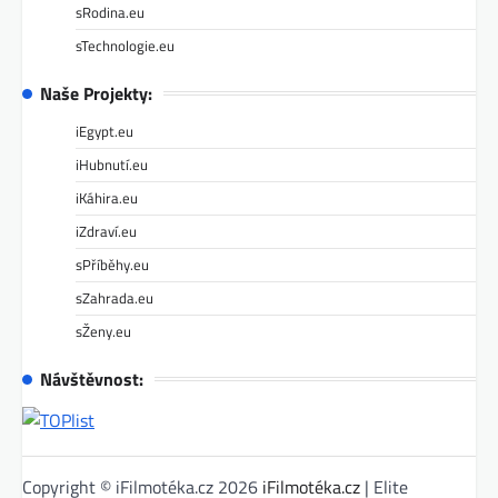
sRodina.eu
sTechnologie.eu
Naše Projekty:
iEgypt.eu
iHubnutí.eu
iKáhira.eu
iZdraví.eu
sPříběhy.eu
sZahrada.eu
sŽeny.eu
Návštěvnost:
Copyright © iFilmotéka.cz 2026
iFilmotéka.cz
| Elite