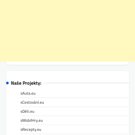
Naše Projekty:
sAuta.eu
sCestování.eu
sDěti.eu
sMobilHry.eu
sRecepty.eu