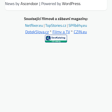
News by
Ascendoor
| Powered by
WordPress
.
Související filmové a zábavní magazíny:
Netflixer.eu
|
TopStories.cz
|
SPříběhy.eu
DotekSlova.cz
*
Filmy a TV
*
CZIN.eu