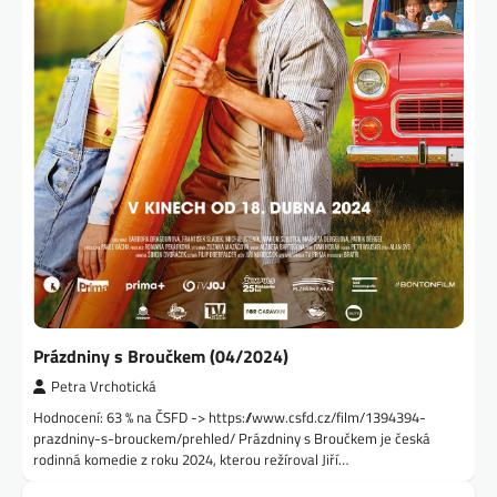
Prázdniny s Broučkem (04/2024)
Petra Vrchotická
Hodnocení: 63 % na ČSFD -> https://www.csfd.cz/film/1394394-
prazdniny-s-brouckem/prehled/ Prázdniny s Broučkem je česká
rodinná komedie z roku 2024, kterou režíroval Jiří…