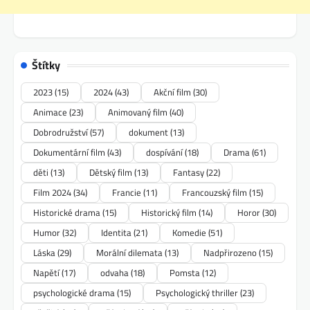
Štítky
2023
(15)
2024
(43)
Akční film
(30)
Animace
(23)
Animovaný film
(40)
Dobrodružství
(57)
dokument
(13)
Dokumentární film
(43)
dospívání
(18)
Drama
(61)
děti
(13)
Dětský film
(13)
Fantasy
(22)
Film 2024
(34)
Francie
(11)
Francouzský film
(15)
Historické drama
(15)
Historický film
(14)
Horor
(30)
Humor
(32)
Identita
(21)
Komedie
(51)
Láska
(29)
Morální dilemata
(13)
Nadpřirozeno
(15)
Napětí
(17)
odvaha
(18)
Pomsta
(12)
psychologické drama
(15)
Psychologický thriller
(23)