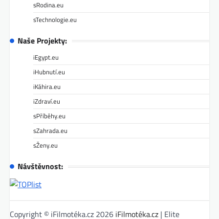
sRodina.eu
sTechnologie.eu
Naše Projekty:
iEgypt.eu
iHubnutí.eu
iKáhira.eu
iZdraví.eu
sPříběhy.eu
sZahrada.eu
sŽeny.eu
Návštěvnost:
Copyright © iFilmotéka.cz 2026
iFilmotéka.cz
| Elite