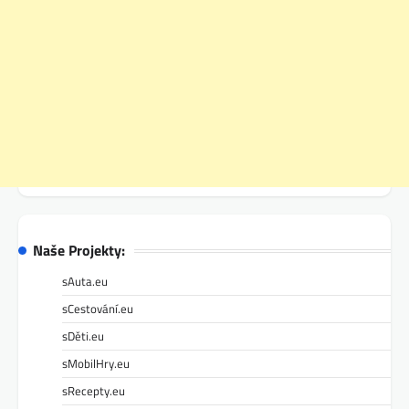
Naše Projekty:
sAuta.eu
sCestování.eu
sDěti.eu
sMobilHry.eu
sRecepty.eu