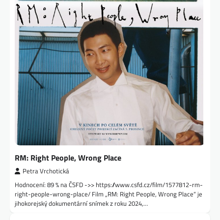
RM: Right People, Wrong Place
Petra Vrchotická
Hodnocení: 89 % na ČSFD ->> https://www.csfd.cz/film/1577812-rm-
right-people-wrong-place/ Film „RM: Right People, Wrong Place“ je
jihokorejský dokumentární snímek z roku 2024,…