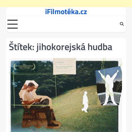
iFilmotéka.cz
Skip
to
content
Štítek:
jihokorejská hudba