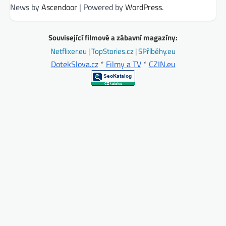
News by
Ascendoor
| Powered by
WordPress
.
Související filmové a zábavní magazíny:
Netflixer.eu
|
TopStories.cz
|
SPříběhy.eu
DotekSlova.cz
*
Filmy a TV
*
CZIN.eu