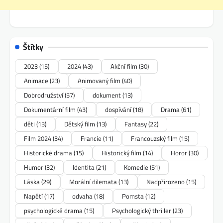
Štítky
2023
(15)
2024
(43)
Akční film
(30)
Animace
(23)
Animovaný film
(40)
Dobrodružství
(57)
dokument
(13)
Dokumentární film
(43)
dospívání
(18)
Drama
(61)
děti
(13)
Dětský film
(13)
Fantasy
(22)
Film 2024
(34)
Francie
(11)
Francouzský film
(15)
Historické drama
(15)
Historický film
(14)
Horor
(30)
Humor
(32)
Identita
(21)
Komedie
(51)
Láska
(29)
Morální dilemata
(13)
Nadpřirozeno
(15)
Napětí
(17)
odvaha
(18)
Pomsta
(12)
psychologické drama
(15)
Psychologický thriller
(23)