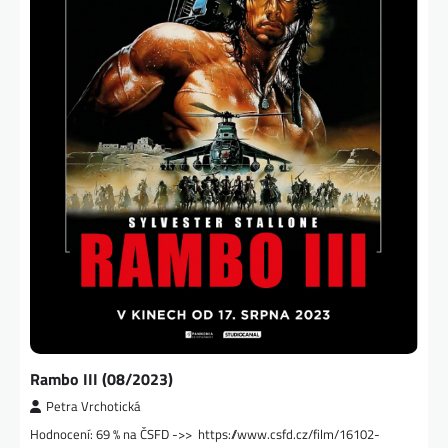
Rambo III (08/2023)
Petra Vrchotická
Hodnocení: 69 % na ČSFD ->> https://www.csfd.cz/film/16102-