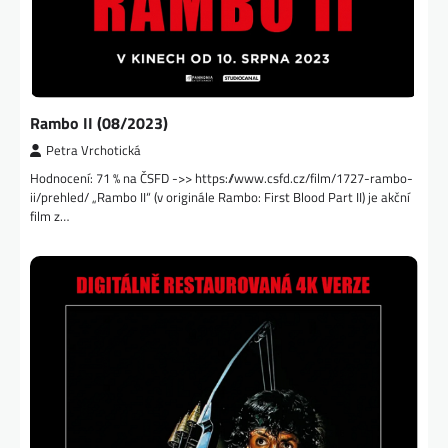
Rambo II (08/2023)
Petra Vrchotická
Hodnocení: 71 % na ČSFD ->> https://www.csfd.cz/film/1727-rambo-
ii/prehled/ „Rambo II“ (v originále Rambo: First Blood Part II) je akční
film z…