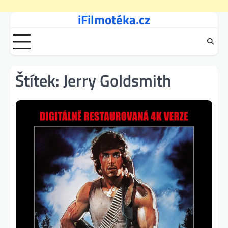
iFilmotéka.cz
Skip
to
content
Štítek:
Jerry Goldsmith