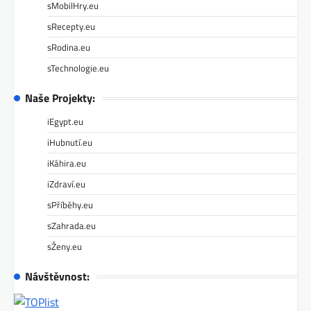
sMobilHry.eu
sRecepty.eu
sRodina.eu
sTechnologie.eu
Naše Projekty:
iEgypt.eu
iHubnutí.eu
iKáhira.eu
iZdraví.eu
sPříběhy.eu
sZahrada.eu
sŽeny.eu
Návštěvnost: