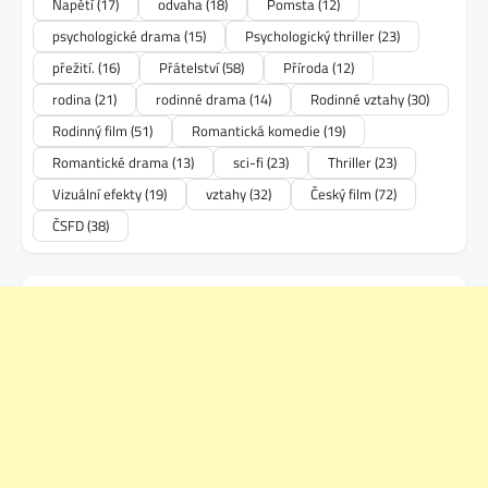
Napětí
(17)
odvaha
(18)
Pomsta
(12)
psychologické drama
(15)
Psychologický thriller
(23)
přežití.
(16)
Přátelství
(58)
Příroda
(12)
rodina
(21)
rodinné drama
(14)
Rodinné vztahy
(30)
Rodinný film
(51)
Romantická komedie
(19)
Romantické drama
(13)
sci-fi
(23)
Thriller
(23)
Vizuální efekty
(19)
vztahy
(32)
Český film
(72)
ČSFD
(38)