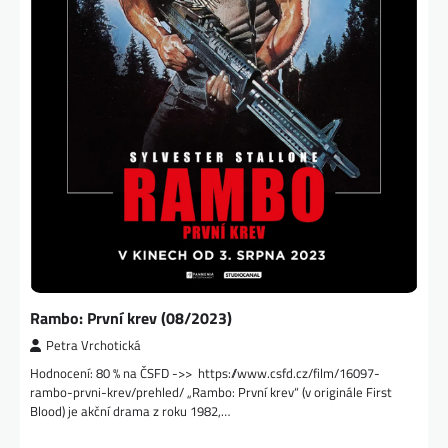
Rambo: První krev (08/2023)
Petra Vrchotická
Hodnocení: 80 % na ČSFD ->> https://www.csfd.cz/film/16097-
rambo-prvni-krev/prehled/ „Rambo: První krev“ (v originále First
Blood) je akční drama z roku 1982,…