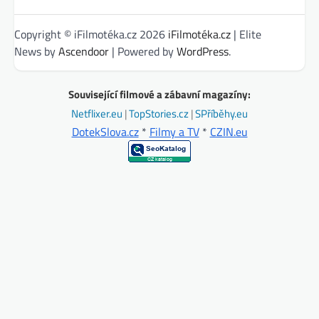
Copyright © iFilmotéka.cz 2026
iFilmotéka.cz
| Elite
News by
Ascendoor
| Powered by
WordPress
.
Související filmové a zábavní magazíny:
Netflixer.eu
|
TopStories.cz
|
SPříběhy.eu
DotekSlova.cz
*
Filmy a TV
*
CZIN.eu