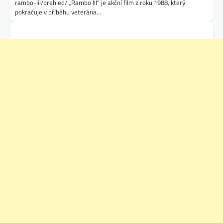
rambo-iii/prehled/ „Rambo III“ je akční film z roku 1988, který
pokračuje v příběhu veterána…