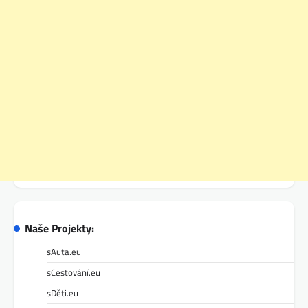
Naše Projekty:
sAuta.eu
sCestování.eu
sDěti.eu