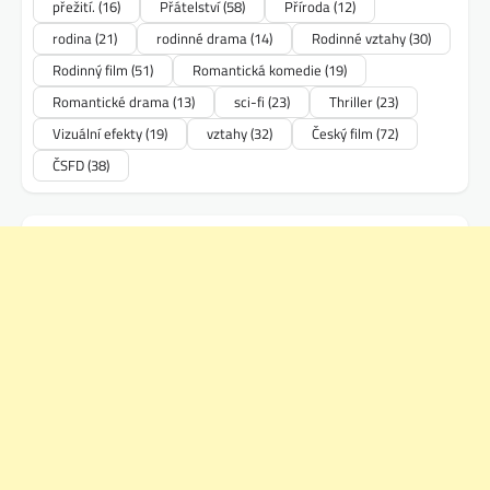
přežití.
(16)
Přátelství
(58)
Příroda
(12)
rodina
(21)
rodinné drama
(14)
Rodinné vztahy
(30)
Rodinný film
(51)
Romantická komedie
(19)
Romantické drama
(13)
sci-fi
(23)
Thriller
(23)
Vizuální efekty
(19)
vztahy
(32)
Český film
(72)
ČSFD
(38)