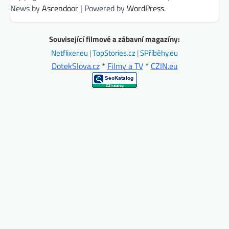
News by
Ascendoor
| Powered by
WordPress
.
Související filmové a zábavní magazíny:
Netflixer.eu
|
TopStories.cz
|
SPříběhy.eu
DotekSlova.cz
*
Filmy a TV
*
CZIN.eu