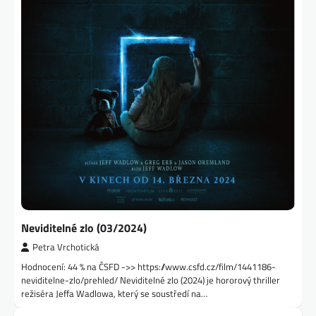
Neviditelné zlo (03/2024)
Petra Vrchotická
Hodnocení: 44 % na ČSFD ->> https://www.csfd.cz/film/1441186-
neviditelne-zlo/prehled/ Neviditelné zlo (2024) je hororový thriller
režiséra Jeffa Wadlowa, který se soustředí na…