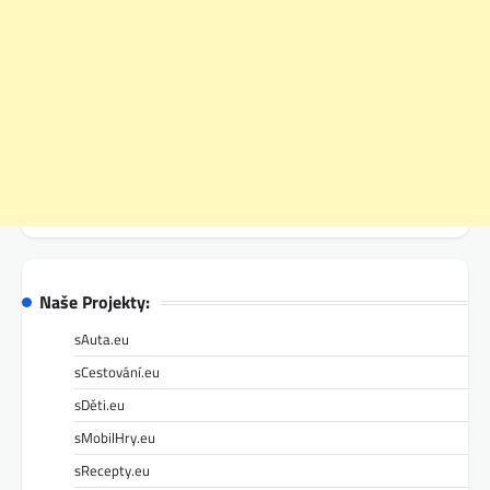
Naše Projekty:
sAuta.eu
sCestování.eu
sDěti.eu
sMobilHry.eu
sRecepty.eu