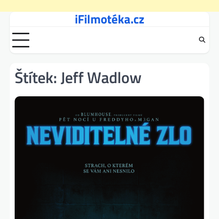
iFilmotéka.cz
Skip
to
content
Štítek:
Jeff Wadlow