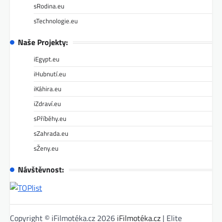
sRodina.eu
sTechnologie.eu
Naše Projekty:
iEgypt.eu
iHubnutí.eu
iKáhira.eu
iZdraví.eu
sPříběhy.eu
sZahrada.eu
sŽeny.eu
Návštěvnost:
Copyright © iFilmotéka.cz 2026
iFilmotéka.cz
| Elite