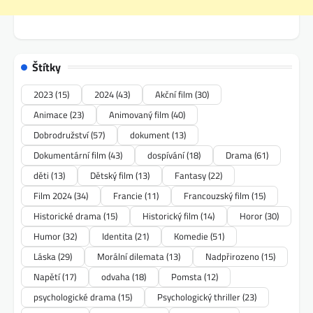
Štítky
2023
(15)
2024
(43)
Akční film
(30)
Animace
(23)
Animovaný film
(40)
Dobrodružství
(57)
dokument
(13)
Dokumentární film
(43)
dospívání
(18)
Drama
(61)
děti
(13)
Dětský film
(13)
Fantasy
(22)
Film 2024
(34)
Francie
(11)
Francouzský film
(15)
Historické drama
(15)
Historický film
(14)
Horor
(30)
Humor
(32)
Identita
(21)
Komedie
(51)
Láska
(29)
Morální dilemata
(13)
Nadpřirozeno
(15)
Napětí
(17)
odvaha
(18)
Pomsta
(12)
psychologické drama
(15)
Psychologický thriller
(23)