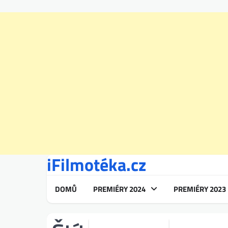
iFilmotéka.cz
Skip
to
content
DOMŮ
PREMIÉRY 2024
PREMIÉRY 2023