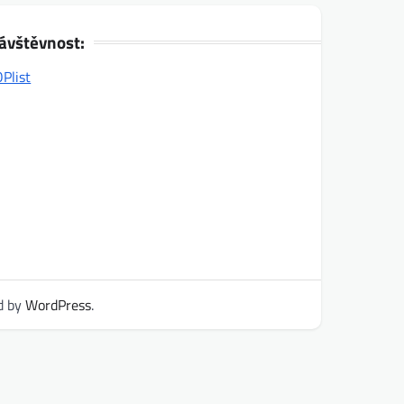
ávštěvnost:
d by
WordPress
.