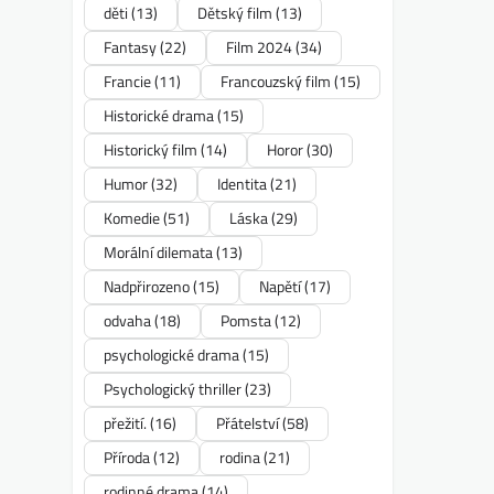
děti
(13)
Dětský film
(13)
Fantasy
(22)
Film 2024
(34)
Francie
(11)
Francouzský film
(15)
Historické drama
(15)
Historický film
(14)
Horor
(30)
Humor
(32)
Identita
(21)
Komedie
(51)
Láska
(29)
Morální dilemata
(13)
Nadpřirozeno
(15)
Napětí
(17)
odvaha
(18)
Pomsta
(12)
psychologické drama
(15)
Psychologický thriller
(23)
přežití.
(16)
Přátelství
(58)
Příroda
(12)
rodina
(21)
rodinné drama
(14)