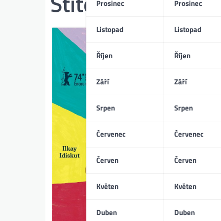
Štítek:
Jaroslav M
Prosinec
Prosinec
Listopad
Listopad
Říjen
Říjen
Září
Září
Srpen
Srpen
Červenec
Červenec
Červen
Červen
Květen
Květen
Duben
Duben