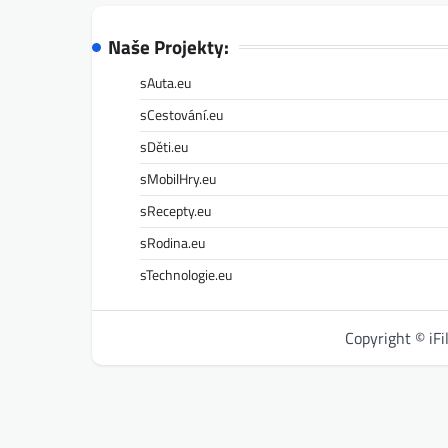
Naše Projekty:
sAuta.eu
sCestování.eu
sDěti.eu
sMobilHry.eu
sRecepty.eu
sRodina.eu
sTechnologie.eu
Copyright © iF