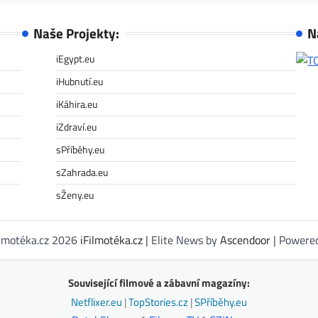
Naše Projekty:
N
iEgypt.eu
iHubnutí.eu
iKáhira.eu
iZdraví.eu
sPříběhy.eu
sZahrada.eu
sŽeny.eu
ilmotéka.cz 2026
iFilmotéka.cz
| Elite News by
Ascendoor
| Powere
Související filmové a zábavní magazíny:
Netflixer.eu
|
TopStories.cz
|
SPříběhy.eu