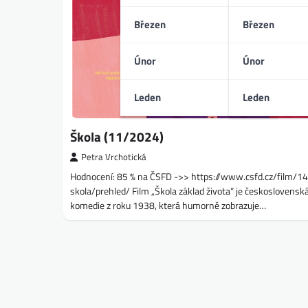
Březen
Březen
Únor
Únor
Leden
Leden
Škola (11/2024)
Petra Vrchotická
Hodnocení: 85 % na ČSFD ->> https://www.csfd.cz/film/
skola/prehled/ Film „Škola základ života“ je československ
komedie z roku 1938, která humorně zobrazuje…