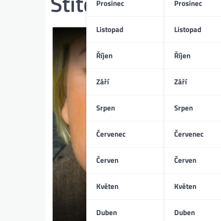
Štítek:
Jaroslav D
Prosinec
Prosinec
Listopad
Listopad
Říjen
Říjen
Září
Září
Srpen
Srpen
Červenec
Červenec
Červen
Červen
Květen
Květen
Duben
Duben