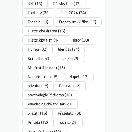
děti
(13)
Dětský film
(13)
Fantasy
(22)
Film 2024
(34)
Francie
(11)
Francouzský film
(15)
Historické drama
(15)
Historický film
(14)
Horor
(30)
Humor
(32)
Identita
(21)
Komedie
(51)
Láska
(29)
Morální dilemata
(13)
Nadpřirozeno
(15)
Napětí
(17)
odvaha
(18)
Pomsta
(12)
psychologické drama
(15)
Psychologický thriller
(23)
přežití.
(16)
Přátelství
(58)
Příroda
(12)
rodina
(21)
rodinné drama
(14)