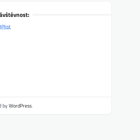
ávštěvnost:
d by
WordPress
.