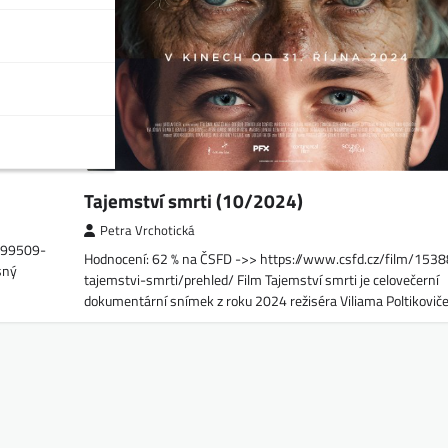
Tajemství smrti (10/2024)
Petra Vrchotická
1599509-
Hodnocení: 62 % na ČSFD ->> https://www.csfd.cz/film/153
sný
tajemstvi-smrti/prehled/ Film Tajemství smrti je celovečerní
dokumentární snímek z roku 2024 režiséra Viliama Poltikovič