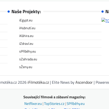
Naše Projekty:
N
iEgypt.eu
iHubnutí.eu
iKáhira.eu
iZdraví.eu
sPříběhy.eu
sZahrada.eu
sŽeny.eu
ilmotéka.cz 2026
iFilmotéka.cz
| Elite News by
Ascendoor
| Powere
Související filmové a zábavní magazíny:
Netflixer.eu
|
TopStories.cz
|
SPříběhy.eu