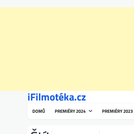
iFilmotéka.cz
Skip
to
content
DOMŮ
PREMIÉRY 2024
PREMIÉRY 2023