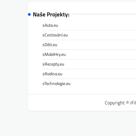
Naše Projekty:
sAuta.eu
sCestování.eu
sDěti.eu
sMobilHry.eu
sRecepty.eu
sRodina.eu
sTechnologie.eu
Copyright © iF