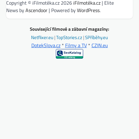
Copyright © iFilmotéka.cz 2026
iFilmotéka.cz
| Elite
News by
Ascendoor
| Powered by
WordPress
.
Související filmové a zábavní magazíny:
Netflixer.eu
|
TopStories.cz
|
SPříběhy.eu
DotekSlova.cz
*
Filmy a TV
*
CZIN.eu