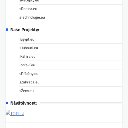
sRodina.eu
sTechnologie.eu
Naše Projekty:
iEgypt.eu
iHubnutí.eu
iKáhira.eu
iZdraví.eu
sPříběhy.eu
sZahrada.eu
sŽeny.eu
Návštěvnost: