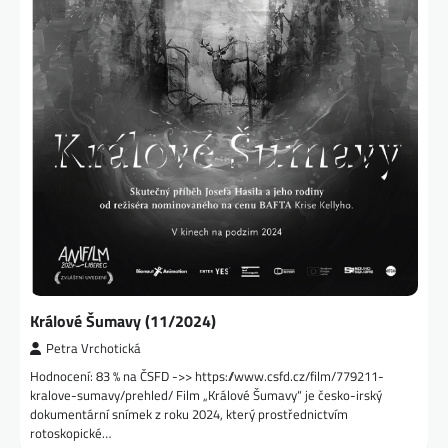
Králové Šumavy (11/2024)
Petra Vrchotická
Hodnocení: 83 % na ČSFD ->> https://www.csfd.cz/film/779211-
kralove-sumavy/prehled/ Film „Králové Šumavy“ je česko-irský
dokumentární snímek z roku 2024, který prostřednictvím
rotoskopické…