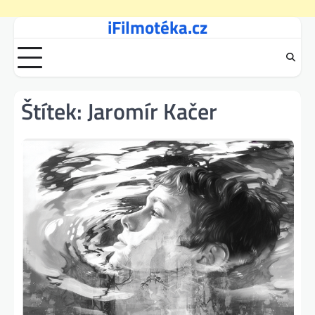
iFilmotéka.cz
Skip
to
content
Štítek:
Jaromír Kačer