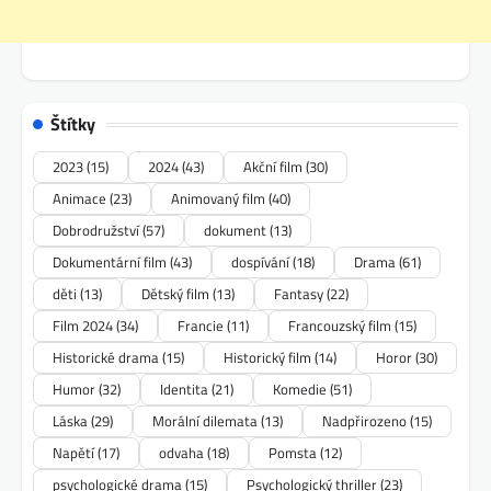
Štítky
2023
(15)
2024
(43)
Akční film
(30)
Animace
(23)
Animovaný film
(40)
Dobrodružství
(57)
dokument
(13)
Dokumentární film
(43)
dospívání
(18)
Drama
(61)
děti
(13)
Dětský film
(13)
Fantasy
(22)
Film 2024
(34)
Francie
(11)
Francouzský film
(15)
Historické drama
(15)
Historický film
(14)
Horor
(30)
Humor
(32)
Identita
(21)
Komedie
(51)
Láska
(29)
Morální dilemata
(13)
Nadpřirozeno
(15)
Napětí
(17)
odvaha
(18)
Pomsta
(12)
psychologické drama
(15)
Psychologický thriller
(23)