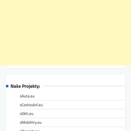
Naše Projekty:
sAuta.eu
sCestování.eu
sDěti.eu
sMobilHry.eu
sRecepty.eu