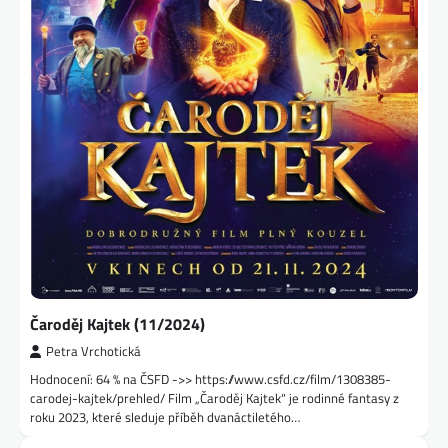
Čaroděj Kajtek (11/2024)
Petra Vrchotická
Hodnocení: 64 % na ČSFD ->> https://www.csfd.cz/film/1308385-
carodej-kajtek/prehled/ Film „Čaroděj Kajtek“ je rodinné fantasy z
roku 2023, které sleduje příběh dvanáctiletého…