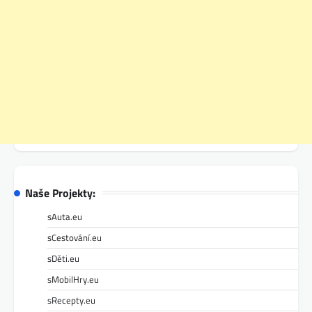
Naše Projekty:
sAuta.eu
sCestování.eu
sDěti.eu
sMobilHry.eu
sRecepty.eu