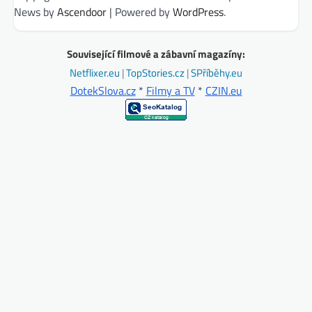
News by
Ascendoor
| Powered by
WordPress
.
Související filmové a zábavní magazíny:
Netflixer.eu
|
TopStories.cz
|
SPříběhy.eu
DotekSlova.cz
*
Filmy a TV
*
CZIN.eu