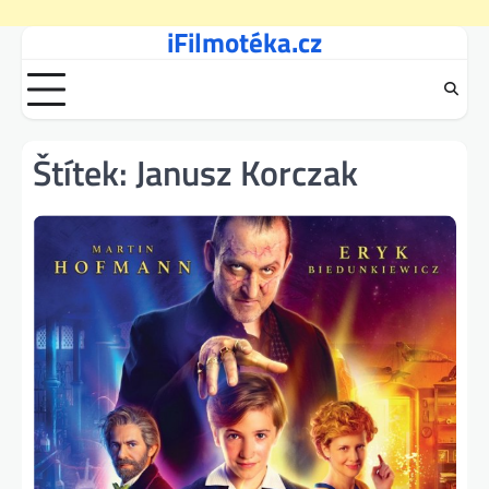
iFilmotéka.cz
Skip
to
content
Štítek:
Janusz Korczak