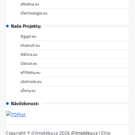
sRodina.eu
sTechnologie.eu
Naše Projekty:
iEgypt.eu
iHubnutí.eu
iKáhira.eu
iZdraví.eu
sPříběhy.eu
sZahrada.eu
sŽeny.eu
Návštěvnost:
Copyright © iFilmotéka.cz 2026
iFilmotéka.cz
| Elite