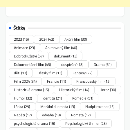
Štítky
2023
(15)
2024
(43)
Akční film
(30)
Animace
(23)
Animovaný film
(40)
Dobrodružství
(57)
dokument
(13)
Dokumentární film
(43)
dospívání
(18)
Drama
(61)
děti
(13)
Dětský film
(13)
Fantasy
(22)
Film 2024
(34)
Francie
(11)
Francouzský film
(15)
Historické drama
(15)
Historický film
(14)
Horor
(30)
Humor
(32)
Identita
(21)
Komedie
(51)
Láska
(29)
Morální dilemata
(13)
Nadpřirozeno
(15)
Napětí
(17)
odvaha
(18)
Pomsta
(12)
psychologické drama
(15)
Psychologický thriller
(23)