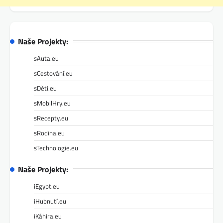
Naše Projekty:
sAuta.eu
sCestování.eu
sDěti.eu
sMobilHry.eu
sRecepty.eu
sRodina.eu
sTechnologie.eu
Naše Projekty:
iEgypt.eu
iHubnutí.eu
iKáhira.eu