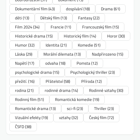
Dokumentární film
(43)
dospívání
(18)
Drama
(61)
děti
(13)
Dětský film
(13)
Fantasy
(22)
Film 2024
(34)
Francie
(11)
Francouzský film
(15)
Historické drama
(15)
Historický film
(14)
Horor
(30)
Humor
(32)
Identita
(21)
Komedie
(51)
Láska
(29)
Morální dilemata
(13)
Nadpřirozeno
(15)
Napětí
(17)
odvaha
(18)
Pomsta
(12)
psychologické drama
(15)
Psychologický thriller
(23)
přežití.
(16)
Přátelství
(58)
Příroda
(12)
rodina
(21)
rodinné drama
(14)
Rodinné vztahy
(30)
Rodinný film
(51)
Romantická komedie
(19)
Romantické drama
(13)
sci-fi
(23)
Thriller
(23)
Vizuální efekty
(19)
vztahy
(32)
Český film
(72)
ČSFD
(38)