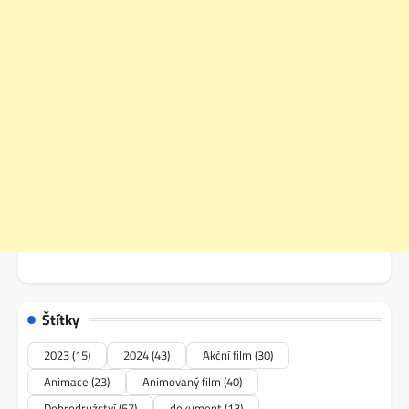
Štítky
2023
(15)
2024
(43)
Akční film
(30)
Animace
(23)
Animovaný film
(40)
Dobrodružství
(57)
dokument
(13)