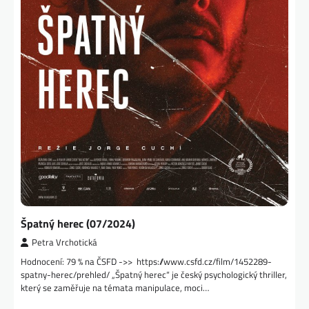
Špatný herec (07/2024)
Petra Vrchotická
Hodnocení: 79 % na ČSFD ->> https://www.csfd.cz/film/1452289-
spatny-herec/prehled/ „Špatný herec“ je český psychologický thriller,
který se zaměřuje na témata manipulace, moci…