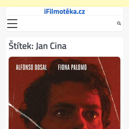
iFilmotéka.cz
Skip
to
content
Štítek:
Jan Cina