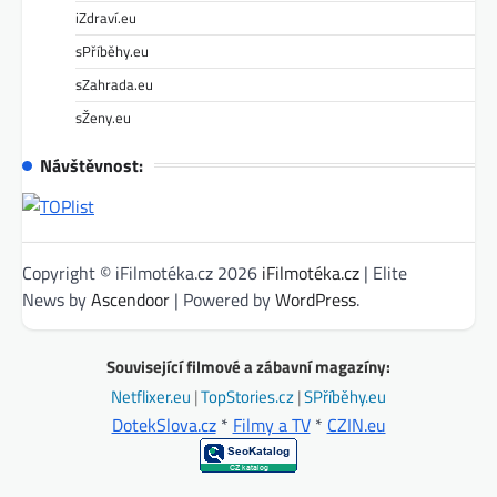
iZdraví.eu
sPříběhy.eu
sZahrada.eu
sŽeny.eu
Návštěvnost:
Copyright © iFilmotéka.cz 2026
iFilmotéka.cz
| Elite
News by
Ascendoor
| Powered by
WordPress
.
Související filmové a zábavní magazíny:
Netflixer.eu
|
TopStories.cz
|
SPříběhy.eu
DotekSlova.cz
*
Filmy a TV
*
CZIN.eu