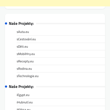
Naše Projekty:
sAuta.eu
sCestování.eu
sDěti.eu
sMobilHry.eu
sRecepty.eu
sRodina.eu
sTechnologie.eu
Naše Projekty:
iEgypt.eu
iHubnutí.eu
iKáhira.eu