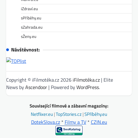
iZdraví.eu
sPříběhy.eu
sZahrada.eu
sŽeny.eu
Návštěvnost:
Copyright © iFilmotéka.cz 2026
iFilmotéka.cz
| Elite
News by
Ascendoor
| Powered by
WordPress
.
Související filmové a zábavní magazíny:
Netflixer.eu
|
TopStories.cz
|
SPříběhy.eu
DotekSlova.cz
*
Filmy a TV
*
CZIN.eu