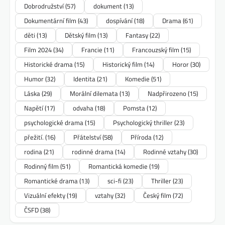
Dobrodružství
(57)
dokument
(13)
Dokumentární film
(43)
dospívání
(18)
Drama
(61)
děti
(13)
Dětský film
(13)
Fantasy
(22)
Film 2024
(34)
Francie
(11)
Francouzský film
(15)
Historické drama
(15)
Historický film
(14)
Horor
(30)
Humor
(32)
Identita
(21)
Komedie
(51)
Láska
(29)
Morální dilemata
(13)
Nadpřirozeno
(15)
Napětí
(17)
odvaha
(18)
Pomsta
(12)
psychologické drama
(15)
Psychologický thriller
(23)
přežití.
(16)
Přátelství
(58)
Příroda
(12)
rodina
(21)
rodinné drama
(14)
Rodinné vztahy
(30)
Rodinný film
(51)
Romantická komedie
(19)
Romantické drama
(13)
sci-fi
(23)
Thriller
(23)
Vizuální efekty
(19)
vztahy
(32)
Český film
(72)
ČSFD
(38)