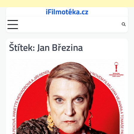
iFilmotéka.cz
Skip
to
content
Štítek:
Jan Březina