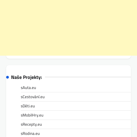
Naše Projekty:
sAuta.eu
sCestování.eu
sDěti.eu
sMobilHry.eu
sRecepty.eu
sRodina.eu