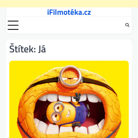
iFilmotéka.cz
Skip
to
content
Štítek:
Já