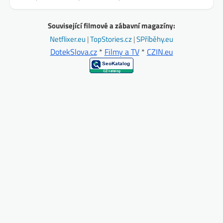
Související filmové a zábavní magazíny:
Netflixer.eu
|
TopStories.cz
|
SPříběhy.eu
DotekSlova.cz
*
Filmy a TV
*
CZIN.eu