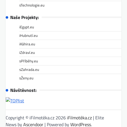
sTechnologie.eu
Naše Projekty:
iEgypt.eu
iHubnutí.eu
iKáhira.eu
iZdraví.eu
sPříběhy.eu
sZahrada.eu
sŽeny.eu
Návštěvnost:
Copyright © iFilmotéka.cz 2026
iFilmotéka.cz
| Elite
News by
Ascendoor
| Powered by
WordPress
.