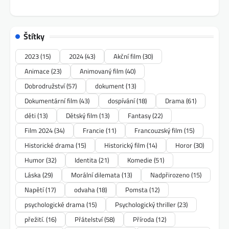
Štítky
2023
(15)
2024
(43)
Akční film
(30)
Animace
(23)
Animovaný film
(40)
Dobrodružství
(57)
dokument
(13)
Dokumentární film
(43)
dospívání
(18)
Drama
(61)
děti
(13)
Dětský film
(13)
Fantasy
(22)
Film 2024
(34)
Francie
(11)
Francouzský film
(15)
Historické drama
(15)
Historický film
(14)
Horor
(30)
Humor
(32)
Identita
(21)
Komedie
(51)
Láska
(29)
Morální dilemata
(13)
Nadpřirozeno
(15)
Napětí
(17)
odvaha
(18)
Pomsta
(12)
psychologické drama
(15)
Psychologický thriller
(23)
přežití.
(16)
Přátelství
(58)
Příroda
(12)