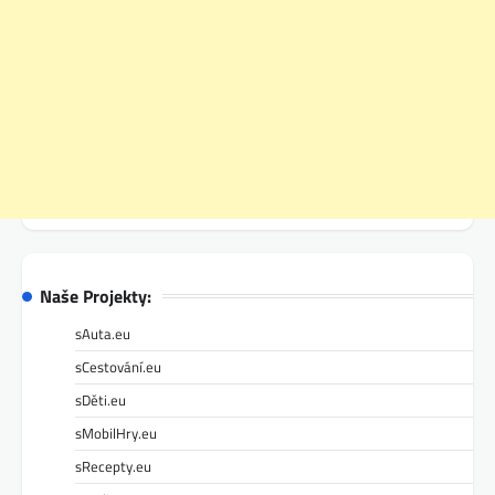
Naše Projekty:
sAuta.eu
sCestování.eu
sDěti.eu
sMobilHry.eu
sRecepty.eu