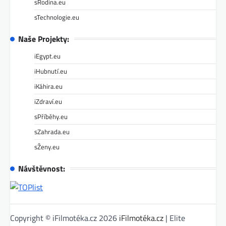
sRodina.eu
sTechnologie.eu
Naše Projekty:
iEgypt.eu
iHubnutí.eu
iKáhira.eu
iZdraví.eu
sPříběhy.eu
sZahrada.eu
sŽeny.eu
Návštěvnost:
Copyright © iFilmotéka.cz 2026
iFilmotéka.cz
| Elite