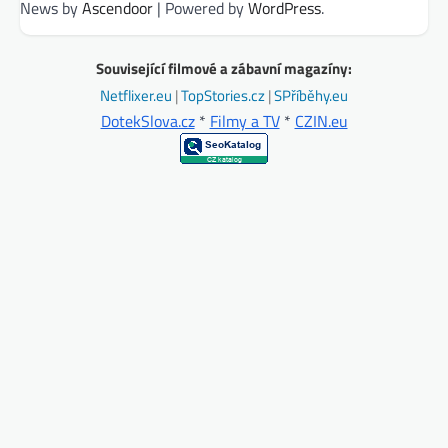
News by
Ascendoor
| Powered by
WordPress
.
Související filmové a zábavní magazíny:
Netflixer.eu
|
TopStories.cz
|
SPříběhy.eu
DotekSlova.cz
*
Filmy a TV
*
CZIN.eu