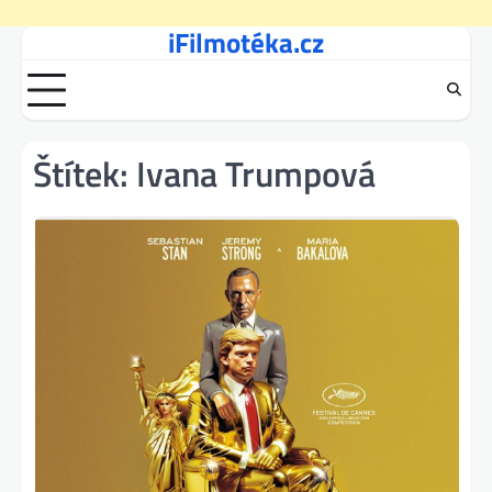
iFilmotéka.cz
Skip
to
content
Štítek:
Ivana Trumpová