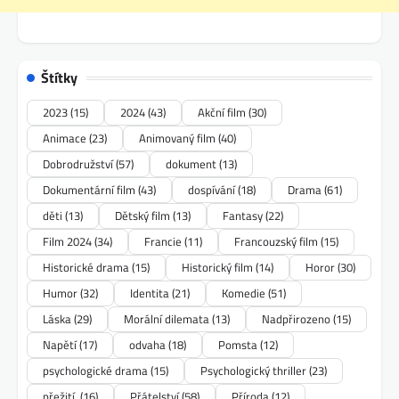
Štítky
2023
(15)
2024
(43)
Akční film
(30)
Animace
(23)
Animovaný film
(40)
Dobrodružství
(57)
dokument
(13)
Dokumentární film
(43)
dospívání
(18)
Drama
(61)
děti
(13)
Dětský film
(13)
Fantasy
(22)
Film 2024
(34)
Francie
(11)
Francouzský film
(15)
Historické drama
(15)
Historický film
(14)
Horor
(30)
Humor
(32)
Identita
(21)
Komedie
(51)
Láska
(29)
Morální dilemata
(13)
Nadpřirozeno
(15)
Napětí
(17)
odvaha
(18)
Pomsta
(12)
psychologické drama
(15)
Psychologický thriller
(23)
přežití.
(16)
Přátelství
(58)
Příroda
(12)