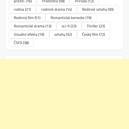
přežití.
(16)
Přátelství
(58)
Příroda
(12)
rodina
(21)
rodinné drama
(14)
Rodinné vztahy
(30)
Rodinný film
(51)
Romantická komedie
(19)
Romantické drama
(13)
sci-fi
(23)
Thriller
(23)
Vizuální efekty
(19)
vztahy
(32)
Český film
(72)
ČSFD
(38)