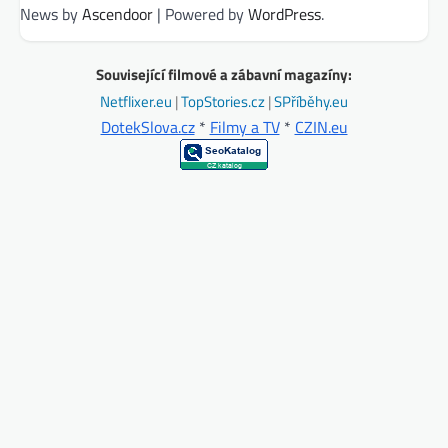
News by
Ascendoor
| Powered by
WordPress
.
Související filmové a zábavní magazíny:
Netflixer.eu
|
TopStories.cz
|
SPříběhy.eu
DotekSlova.cz
*
Filmy a TV
*
CZIN.eu