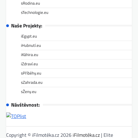
sRodina.eu
sTechnologie.eu
Naše Projekty:
iEgypt.eu
iHubnutí.eu
iKáhira.eu
iZdraví.eu
sPříběhy.eu
sZahrada.eu
sŽeny.eu
Návštěvnost:
Copyright © iFilmotéka.cz 2026
iFilmotéka.cz
| Elite