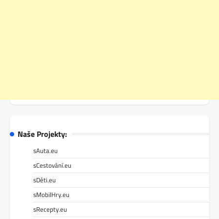
Naše Projekty:
sAuta.eu
sCestování.eu
sDěti.eu
sMobilHry.eu
sRecepty.eu