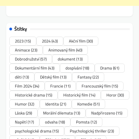
Štítky
2023
(15)
2024
(43)
Akční film
(30)
Animace
(23)
Animovaný film
(40)
Dobrodružství
(57)
dokument
(13)
Dokumentární film
(43)
dospívání
(18)
Drama
(61)
děti
(13)
Dětský film
(13)
Fantasy
(22)
Film 2024
(34)
Francie
(11)
Francouzský film
(15)
Historické drama
(15)
Historický film
(14)
Horor
(30)
Humor
(32)
Identita
(21)
Komedie
(51)
Láska
(29)
Morální dilemata
(13)
Nadpřirozeno
(15)
Napětí
(17)
odvaha
(18)
Pomsta
(12)
psychologické drama
(15)
Psychologický thriller
(23)