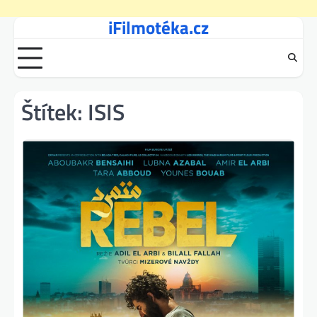
iFilmotéka.cz
Skip
to
content
Štítek:
ISIS