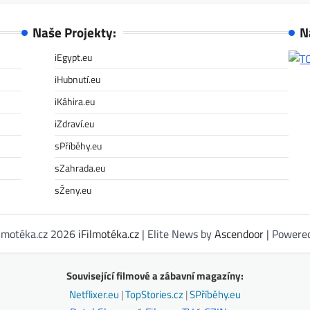
Naše Projekty:
N
iEgypt.eu
iHubnutí.eu
iKáhira.eu
iZdraví.eu
sPříběhy.eu
sZahrada.eu
sŽeny.eu
ilmotéka.cz 2026
iFilmotéka.cz
| Elite News by
Ascendoor
| Powere
Související filmové a zábavní magazíny:
Netflixer.eu
|
TopStories.cz
|
SPříběhy.eu