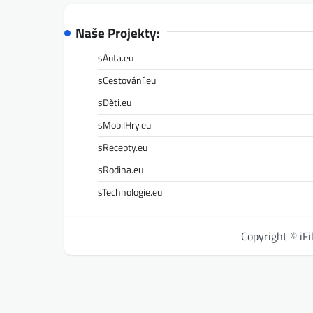
Naše Projekty:
sAuta.eu
sCestování.eu
sDěti.eu
sMobilHry.eu
sRecepty.eu
sRodina.eu
sTechnologie.eu
Copyright © iF