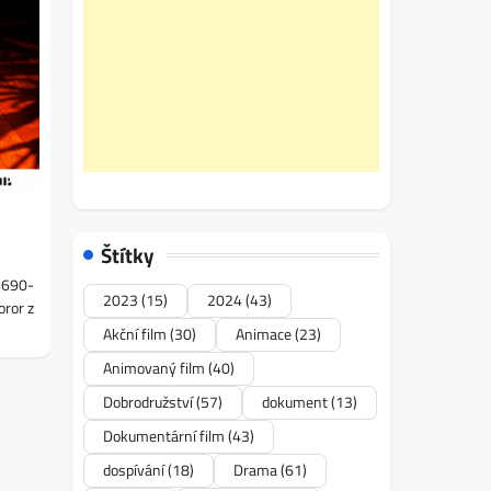
Štítky
4690-
2023
(15)
2024
(43)
ror z
Akční film
(30)
Animace
(23)
Animovaný film
(40)
Dobrodružství
(57)
dokument
(13)
Dokumentární film
(43)
dospívání
(18)
Drama
(61)