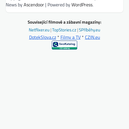
News by
Ascendoor
| Powered by
WordPress
.
Související filmové a zábavní magazíny:
Netflixer.eu
|
TopStories.cz
|
SPříběhy.eu
DotekSlova.cz
*
Filmy a TV
*
CZIN.eu