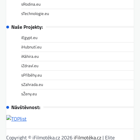
sRodina.eu
sTechnologie.eu
Naše Projekty:
iEgypt.eu
iHubnutí.eu
iKáhira.eu
iZdraví.eu
sPříběhy.eu
sZahrada.eu
sŽeny.eu
Návštěvnost:
Copyright © iFilmotéka.cz 2026
iFilmotéka.cz
| Elite