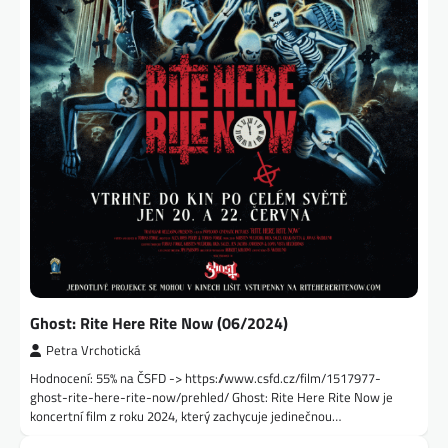
Ghost: Rite Here Rite Now (06/2024)
Petra Vrchotická
Hodnocení: 55% na ČSFD -> https://www.csfd.cz/film/1517977-
ghost-rite-here-rite-now/prehled/ Ghost: Rite Here Rite Now je
koncertní film z roku 2024, který zachycuje jedinečnou…