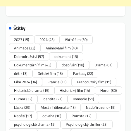
Štítky
2023
(15)
2024
(43)
Akční film
(30)
Animace
(23)
Animovaný film
(40)
Dobrodružství
(57)
dokument
(13)
Dokumentární film
(43)
dospívání
(18)
Drama
(61)
děti
(13)
Dětský film
(13)
Fantasy
(22)
Film 2024
(34)
Francie
(11)
Francouzský film
(15)
Historické drama
(15)
Historický film
(14)
Horor
(30)
Humor
(32)
Identita
(21)
Komedie
(51)
Láska
(29)
Morální dilemata
(13)
Nadpřirozeno
(15)
Napětí
(17)
odvaha
(18)
Pomsta
(12)
psychologické drama
(15)
Psychologický thriller
(23)