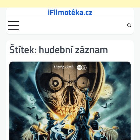
iFilmotéka.cz
Skip
to
content
Štítek:
hudební záznam