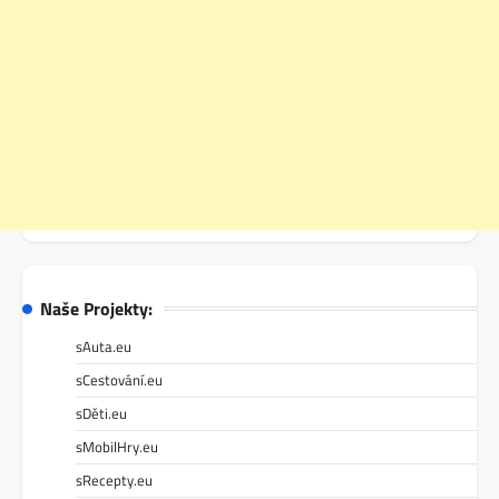
Naše Projekty:
sAuta.eu
sCestování.eu
sDěti.eu
sMobilHry.eu
sRecepty.eu