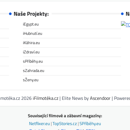
Naše Projekty:
N
iEgypt.eu
iHubnutí.eu
iKáhira.eu
iZdraví.eu
sPříběhy.eu
sZahrada.eu
sŽeny.eu
ilmotéka.cz 2026
iFilmotéka.cz
| Elite News by
Ascendoor
| Powere
Související filmové a zábavní magazíny:
Netflixer.eu
|
TopStories.cz
|
SPříběhy.eu