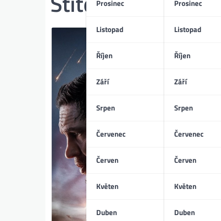
Štítek:
hrozba pro
Prosinec
Prosinec
Listopad
Listopad
Říjen
Říjen
Září
Září
Srpen
Srpen
Červenec
Červenec
Červen
Červen
Květen
Květen
Duben
Duben