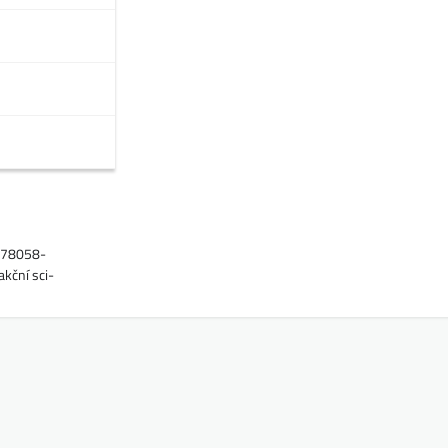
1178058-
kční sci-