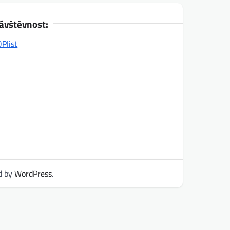
ávštěvnost:
d by
WordPress
.