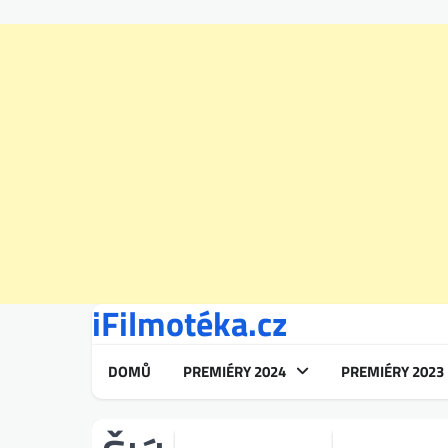
iFilmotéka.cz
Skip
to
content
DOMŮ
PREMIÉRY 2024
PREMIÉRY 2023