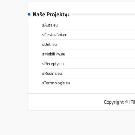
Naše Projekty:
sAuta.eu
sCestování.eu
sDěti.eu
sMobilHry.eu
sRecepty.eu
sRodina.eu
sTechnologie.eu
Copyright © iF