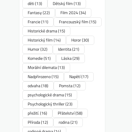
děti
(13)
Dětský film
(13)
Fantasy
(22)
Film 2024
(34)
Francie
(11)
Francouzský film
(15)
Historické drama
(15)
Historický film
(14)
Horor
(30)
Humor
(32)
Identita
(21)
Komedie
(51)
Láska
(29)
Morální dilemata
(13)
Nadpřirozeno
(15)
Napětí
(17)
odvaha
(18)
Pomsta
(12)
psychologické drama
(15)
Psychologický thriller
(23)
přežití.
(16)
Přátelství
(58)
Příroda
(12)
rodina
(21)
rodinné drama
(14)