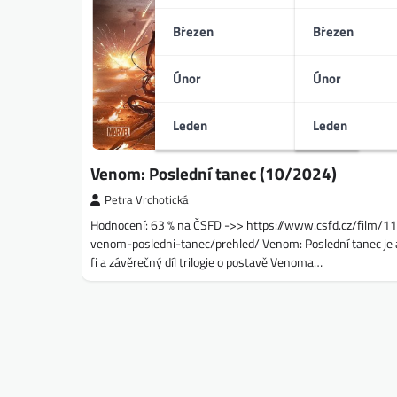
Březen
Březen
Únor
Únor
Leden
Leden
Venom: Poslední tanec (10/2024)
Petra Vrchotická
Hodnocení: 63 % na ČSFD ->> https://www.csfd.cz/film/
venom-posledni-tanec/prehled/ Venom: Poslední tanec je a
fi a závěrečný díl trilogie o postavě Venoma…