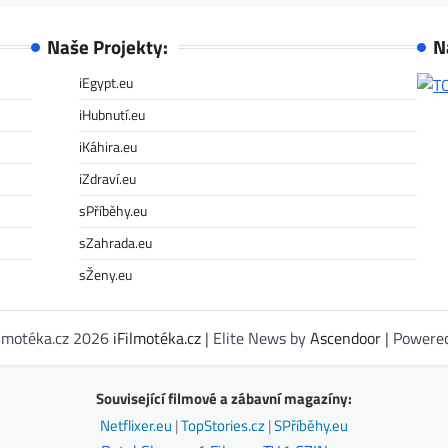
Naše Projekty:
N
iEgypt.eu
iHubnutí.eu
iKáhira.eu
iZdraví.eu
sPříběhy.eu
sZahrada.eu
sŽeny.eu
ilmotéka.cz 2026
iFilmotéka.cz
| Elite News by
Ascendoor
| Powere
Související filmové a zábavní magazíny:
Netflixer.eu
|
TopStories.cz
|
SPříběhy.eu