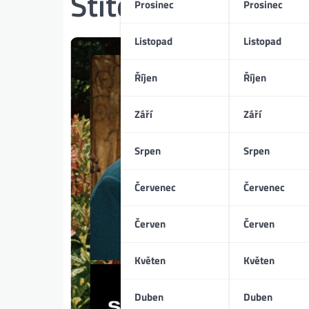
Štítek:
hrad Kokoř
Prosinec
Prosinec
Listopad
Listopad
Říjen
Říjen
Září
Září
Srpen
Srpen
Červenec
Červenec
Červen
Červen
Květen
Květen
Duben
Duben