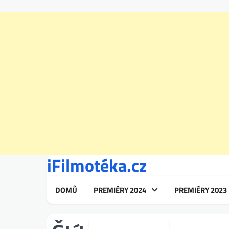
iFilmotéka.cz
Skip
to
content
DOMŮ
PREMIÉRY 2024
PREMIÉRY 2023