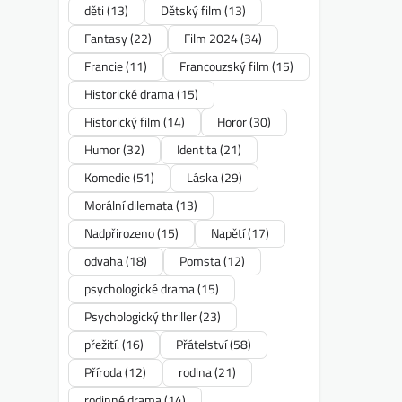
děti
(13)
Dětský film
(13)
Fantasy
(22)
Film 2024
(34)
Francie
(11)
Francouzský film
(15)
Historické drama
(15)
Historický film
(14)
Horor
(30)
Humor
(32)
Identita
(21)
Komedie
(51)
Láska
(29)
Morální dilemata
(13)
Nadpřirozeno
(15)
Napětí
(17)
odvaha
(18)
Pomsta
(12)
psychologické drama
(15)
Psychologický thriller
(23)
přežití.
(16)
Přátelství
(58)
Příroda
(12)
rodina
(21)
rodinné drama
(14)