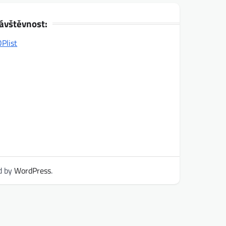
ávštěvnost:
d by
WordPress
.