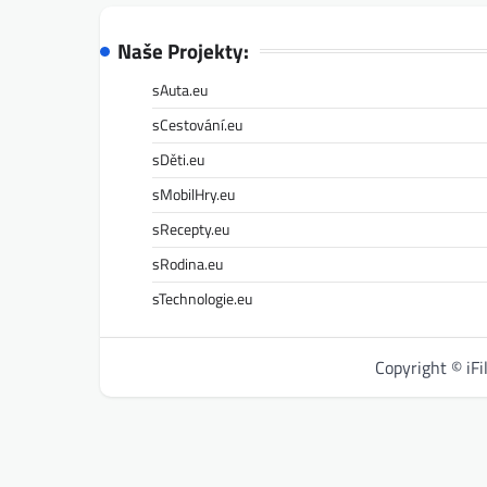
Naše Projekty:
sAuta.eu
sCestování.eu
sDěti.eu
sMobilHry.eu
sRecepty.eu
sRodina.eu
sTechnologie.eu
Copyright © iF