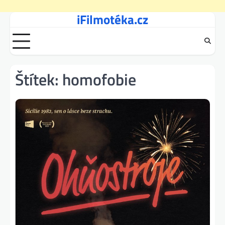
iFilmotéka.cz
Skip
to
content
Štítek:
homofobie