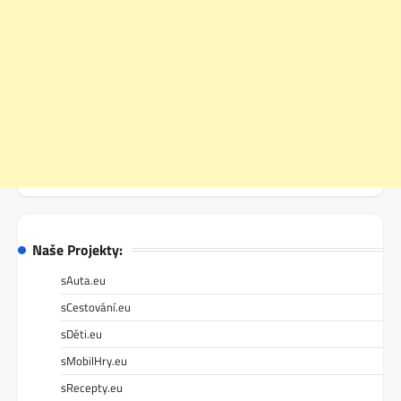
Naše Projekty:
sAuta.eu
sCestování.eu
sDěti.eu
sMobilHry.eu
sRecepty.eu