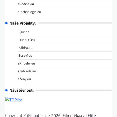
sRodina.eu
sTechnologie.eu
Naše Projekty:
iEgypt.eu
iHubnutí.eu
iKáhira.eu
iZdraví.eu
sPříběhy.eu
sZahrada.eu
sŽeny.eu
Návštěvnost:
Copyright © iFilmotéka.cz 2026
iFilmotéka.cz
| Elite