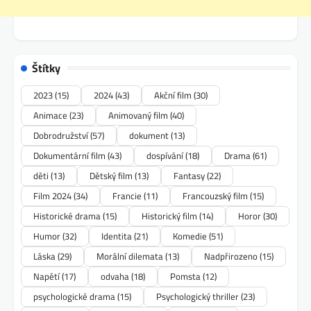
Štítky
2023
(15)
2024
(43)
Akční film
(30)
Animace
(23)
Animovaný film
(40)
Dobrodružství
(57)
dokument
(13)
Dokumentární film
(43)
dospívání
(18)
Drama
(61)
děti
(13)
Dětský film
(13)
Fantasy
(22)
Film 2024
(34)
Francie
(11)
Francouzský film
(15)
Historické drama
(15)
Historický film
(14)
Horor
(30)
Humor
(32)
Identita
(21)
Komedie
(51)
Láska
(29)
Morální dilemata
(13)
Nadpřirozeno
(15)
Napětí
(17)
odvaha
(18)
Pomsta
(12)
psychologické drama
(15)
Psychologický thriller
(23)