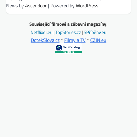
News by
Ascendoor
| Powered by
WordPress
.
Související filmové a zábavní magazíny:
Netflixer.eu
|
TopStories.cz
|
SPříběhy.eu
DotekSlova.cz
*
Filmy a TV
*
CZIN.eu