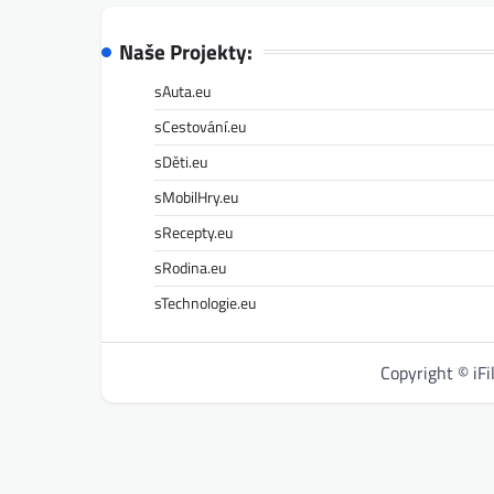
Naše Projekty:
sAuta.eu
sCestování.eu
sDěti.eu
sMobilHry.eu
sRecepty.eu
sRodina.eu
sTechnologie.eu
Copyright © iF