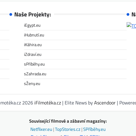
Naše Projekty:
N
iEgypt.eu
iHubnutí.eu
iKáhira.eu
iZdraví.eu
sPříběhy.eu
sZahrada.eu
sŽeny.eu
ilmotéka.cz 2026
iFilmotéka.cz
| Elite News by
Ascendoor
| Powere
Související filmové a zábavní magazíny:
Netflixer.eu
|
TopStories.cz
|
SPříběhy.eu