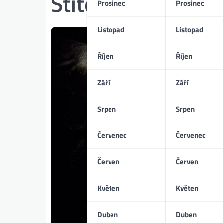
Štítek:
Hlasy mrtv
Prosinec
Prosinec
Listopad
Listopad
Říjen
Říjen
Září
Září
Srpen
Srpen
Červenec
Červenec
Červen
Červen
Květen
Květen
Duben
Duben