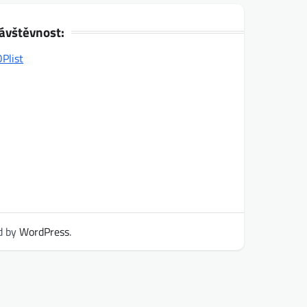
ávštěvnost:
d by
WordPress
.