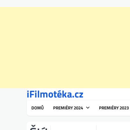
iFilmotéka.cz
Skip
to
content
DOMŮ
PREMIÉRY 2024
PREMIÉRY 2023