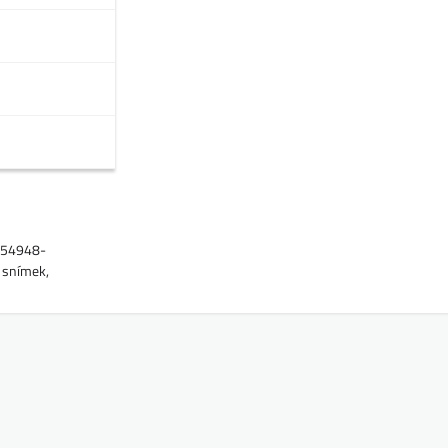
1454948-
 snímek,