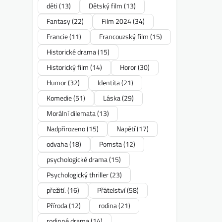
děti
(13)
Dětský film
(13)
Fantasy
(22)
Film 2024
(34)
Francie
(11)
Francouzský film
(15)
Historické drama
(15)
Historický film
(14)
Horor
(30)
Humor
(32)
Identita
(21)
Komedie
(51)
Láska
(29)
Morální dilemata
(13)
Nadpřirozeno
(15)
Napětí
(17)
odvaha
(18)
Pomsta
(12)
psychologické drama
(15)
Psychologický thriller
(23)
přežití.
(16)
Přátelství
(58)
Příroda
(12)
rodina
(21)
rodinné drama
(14)