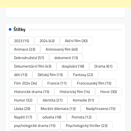
Štítky
2023
(15)
2024
(43)
Akční film
(30)
Animace
(23)
Animovaný film
(40)
Dobrodružství
(57)
dokument
(13)
Dokumentární film
(43)
dospívání
(18)
Drama
(61)
děti
(13)
Dětský film
(13)
Fantasy
(22)
Film 2024
(34)
Francie
(11)
Francouzský film
(15)
Historické drama
(15)
Historický film
(14)
Horor
(30)
Humor
(32)
Identita
(21)
Komedie
(51)
Láska
(29)
Morální dilemata
(13)
Nadpřirozeno
(15)
Napětí
(17)
odvaha
(18)
Pomsta
(12)
psychologické drama
(15)
Psychologický thriller
(23)