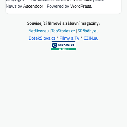
News by
Ascendoor
| Powered by
WordPress
.
Související filmové a zábavní magazíny:
Netflixer.eu
|
TopStories.cz
|
SPříběhy.eu
DotekSlova.cz
*
Filmy a TV
*
CZIN.eu