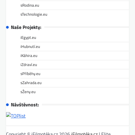
sRodina.eu
sTechnologie.eu
Naše Projekty:
iEgypt.eu
iHubnutí.eu
iKáhira.eu
iZdraví.eu
sPříběhy.eu
sZahrada.eu
sŽeny.eu
Návštěvnost:
Copyright © iFilmotéka.cz 2026
iFilmotéka.cz
| Elite