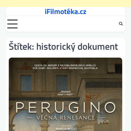
iFilmotéka.cz
Skip
to
content
Štítek:
historický dokument