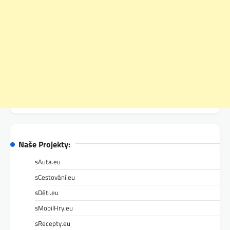
Naše Projekty:
sAuta.eu
sCestování.eu
sDěti.eu
sMobilHry.eu
sRecepty.eu