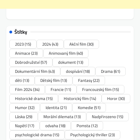
Štítky
2023
(15)
2024
(43)
Akční film
(30)
Animace
(23)
Animovaný film
(40)
Dobrodružství
(57)
dokument
(13)
Dokumentární film
(43)
dospívání
(18)
Drama
(61)
děti
(13)
Dětský film
(13)
Fantasy
(22)
Film 2024
(34)
Francie
(11)
Francouzský film
(15)
Historické drama
(15)
Historický film
(14)
Horor
(30)
Humor
(32)
Identita
(21)
Komedie
(51)
Láska
(29)
Morální dilemata
(13)
Nadpřirozeno
(15)
Napětí
(17)
odvaha
(18)
Pomsta
(12)
psychologické drama
(15)
Psychologický thriller
(23)