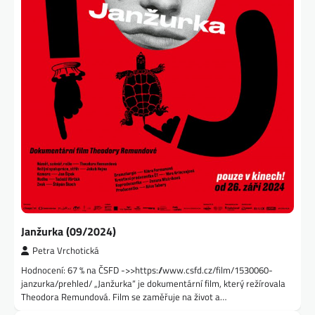
Janžurka (09/2024)
Petra Vrchotická
Hodnocení: 67 % na ČSFD ->>https://www.csfd.cz/film/1530060-
janzurka/prehled/ „Janžurka“ je dokumentární film, který režírovala
Theodora Remundová. Film se zaměřuje na život a…