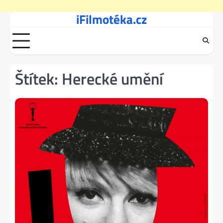
iFilmotéka.cz
Skip
to
content
Štítek:
Herecké umění