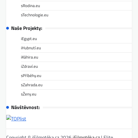
sRodina.eu
sTechnologie.eu
Naše Projekty:
iEgypt.eu
iHubnutí.eu
iKáhira.eu
iZdraví.eu
sPříběhy.eu
sZahrada.eu
sŽeny.eu
Návštěvnost:
Copyright © iFilmotéka.cz 2026
iFilmotéka.cz
| Elite