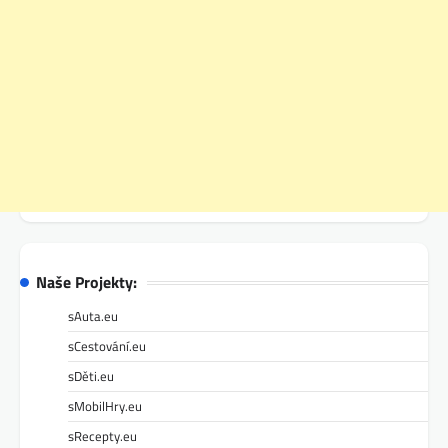
Naše Projekty:
sAuta.eu
sCestování.eu
sDěti.eu
sMobilHry.eu
sRecepty.eu