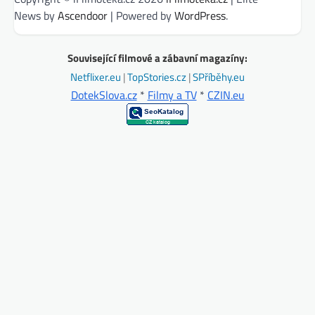
News by
Ascendoor
| Powered by
WordPress
.
Související filmové a zábavní magazíny:
Netflixer.eu
|
TopStories.cz
|
SPříběhy.eu
DotekSlova.cz
*
Filmy a TV
*
CZIN.eu