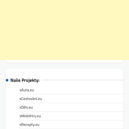
Naše Projekty:
sAuta.eu
sCestování.eu
sDěti.eu
sMobilHry.eu
sRecepty.eu