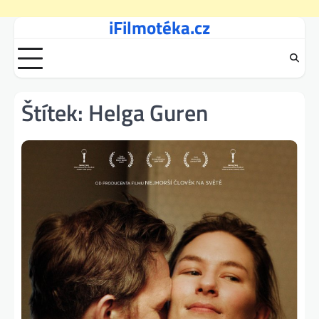
iFilmotéka.cz
Skip
to
content
Štítek:
Helga Guren