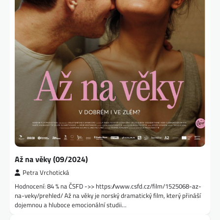
Až na věky (09/2024)
Petra Vrchotická
Hodnocení: 84 % na ČSFD ->> https://www.csfd.cz/film/1525068-az-
na-veky/prehled/ Až na věky je norský dramatický film, který přináší
dojemnou a hluboce emocionální studii…