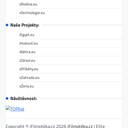
sRodina.eu
sTechnologie.eu
Naše Projekty:
iEgypt.eu
iHubnutí.eu
iKáhira.eu
iZdraví.eu
sPříběhy.eu
sZahrada.eu
sŽeny.eu
Návštěvnost:
Copyright © iFilmotéka.cz 2026
iFilmotéka.cz
| Elite