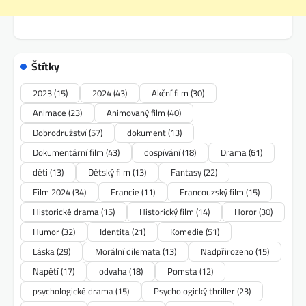
Štítky
2023
(15)
2024
(43)
Akční film
(30)
Animace
(23)
Animovaný film
(40)
Dobrodružství
(57)
dokument
(13)
Dokumentární film
(43)
dospívání
(18)
Drama
(61)
děti
(13)
Dětský film
(13)
Fantasy
(22)
Film 2024
(34)
Francie
(11)
Francouzský film
(15)
Historické drama
(15)
Historický film
(14)
Horor
(30)
Humor
(32)
Identita
(21)
Komedie
(51)
Láska
(29)
Morální dilemata
(13)
Nadpřirozeno
(15)
Napětí
(17)
odvaha
(18)
Pomsta
(12)
psychologické drama
(15)
Psychologický thriller
(23)