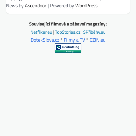
News by
Ascendoor
| Powered by
WordPress
.
Související filmové a zábavní magazíny:
Netflixer.eu
|
TopStories.cz
|
SPříběhy.eu
DotekSlova.cz
*
Filmy a TV
*
CZIN.eu