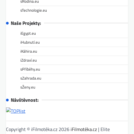
sRodina.eu
sTechnologie.eu
Naše Projekty:
iEgypt.eu
iHubnutí.eu
iKáhira.eu
iZdraví.eu
sPříběhy.eu
sZahrada.eu
sŽeny.eu
Návštěvnost:
Copyright © iFilmotéka.cz 2026
iFilmotéka.cz
| Elite