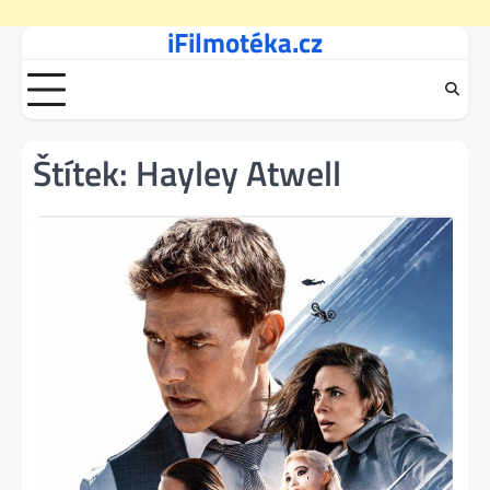
iFilmotéka.cz
Skip
to
content
Štítek:
Hayley Atwell