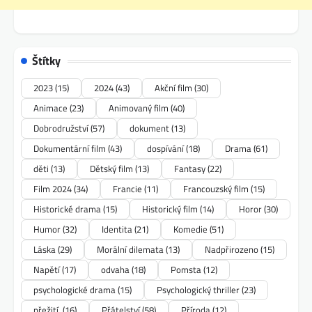
Štítky
2023
(15)
2024
(43)
Akční film
(30)
Animace
(23)
Animovaný film
(40)
Dobrodružství
(57)
dokument
(13)
Dokumentární film
(43)
dospívání
(18)
Drama
(61)
děti
(13)
Dětský film
(13)
Fantasy
(22)
Film 2024
(34)
Francie
(11)
Francouzský film
(15)
Historické drama
(15)
Historický film
(14)
Horor
(30)
Humor
(32)
Identita
(21)
Komedie
(51)
Láska
(29)
Morální dilemata
(13)
Nadpřirozeno
(15)
Napětí
(17)
odvaha
(18)
Pomsta
(12)
psychologické drama
(15)
Psychologický thriller
(23)
přežití.
(16)
Přátelství
(58)
Příroda
(12)