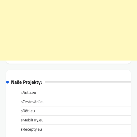
Naše Projekty:
sAuta.eu
sCestování.eu
sDěti.eu
sMobilHry.eu
sRecepty.eu