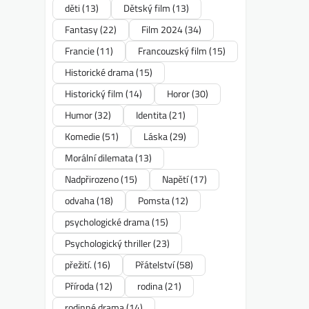
děti
(13)
Dětský film
(13)
Fantasy
(22)
Film 2024
(34)
Francie
(11)
Francouzský film
(15)
Historické drama
(15)
Historický film
(14)
Horor
(30)
Humor
(32)
Identita
(21)
Komedie
(51)
Láska
(29)
Morální dilemata
(13)
Nadpřirozeno
(15)
Napětí
(17)
odvaha
(18)
Pomsta
(12)
psychologické drama
(15)
Psychologický thriller
(23)
přežití.
(16)
Přátelství
(58)
Příroda
(12)
rodina
(21)
rodinné drama
(14)