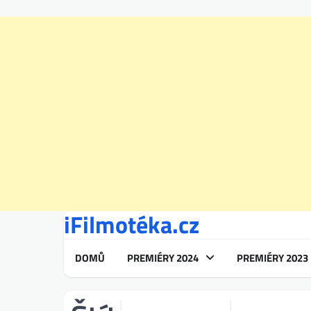
iFilmotéka.cz
Skip
to
content
DOMŮ
PREMIÉRY 2024
PREMIÉRY 2023