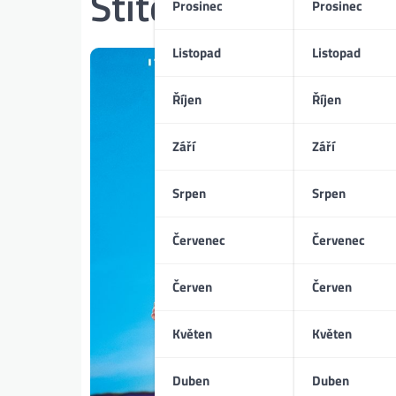
Štítek:
Hana Hend
Prosinec
Prosinec
Listopad
Listopad
Říjen
Říjen
Září
Září
Srpen
Srpen
Červenec
Červenec
Červen
Červen
Květen
Květen
Duben
Duben