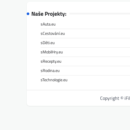
Naše Projekty:
sAuta.eu
sCestování.eu
sDěti.eu
sMobilHry.eu
sRecepty.eu
sRodina.eu
sTechnologie.eu
Copyright © iF