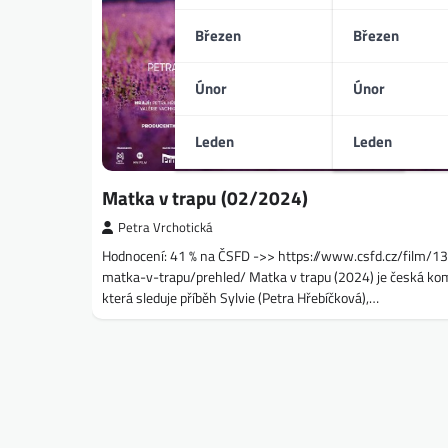
Březen
Březen
Únor
Únor
Leden
Leden
Matka v trapu (02/2024)
Petra Vrchotická
Hodnocení: 41 % na ČSFD ->> https://www.csfd.cz/film/
matka-v-trapu/prehled/ Matka v trapu (2024) je česká ko
která sleduje příběh Sylvie (Petra Hřebíčková),…