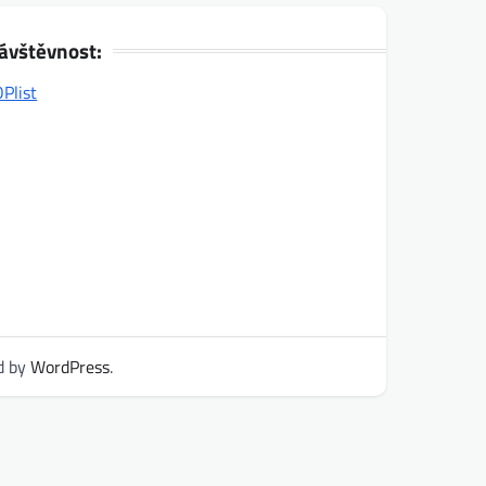
ávštěvnost:
d by
WordPress
.