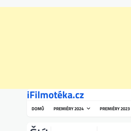
iFilmotéka.cz
Skip
to
content
DOMŮ
PREMIÉRY 2024
PREMIÉRY 2023