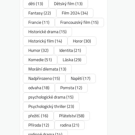
děti
(13)
Dětský film
(13)
Fantasy
(22)
Film 2024
(34)
Francie
(11)
Francouzský film
(15)
Historické drama
(15)
Historický film
(14)
Horor
(30)
Humor
(32)
Identita
(21)
Komedie
(51)
Láska
(29)
Morální dilemata
(13)
Nadpřirozeno
(15)
Napětí
(17)
odvaha
(18)
Pomsta
(12)
psychologické drama
(15)
Psychologický thriller
(23)
přežití.
(16)
Přátelství
(58)
Příroda
(12)
rodina
(21)
rodinné drama
(14)