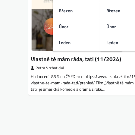
Březen
Březen
Únor
Únor
Leden
Leden
Vlastně tě mám ráda, tati (11/2024)
Petra Vrchotická
Hodnocení: 83 % na ČSFD ->> https://www.csfd.cz/film/
vlastne-te-mam-rada-tati/prehled/ Film „Vlastně tě mám 
tati“ je americká komedie a drama z roku…