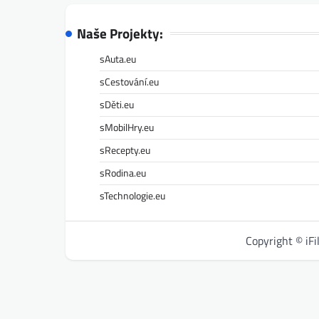
Naše Projekty:
sAuta.eu
sCestování.eu
sDěti.eu
sMobilHry.eu
sRecepty.eu
sRodina.eu
sTechnologie.eu
Copyright © iF