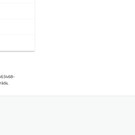
1563468-
ráda,