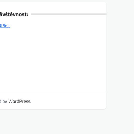
ávštěvnost:
d by
WordPress
.