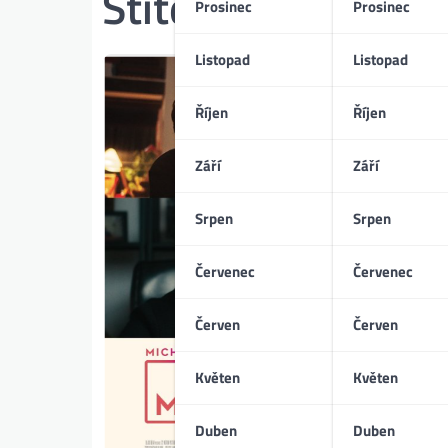
Štítek:
Hallie Mey
Prosinec
Prosinec
Listopad
Listopad
Říjen
Říjen
Září
Září
Srpen
Srpen
Červenec
Červenec
Červen
Červen
Květen
Květen
Duben
Duben