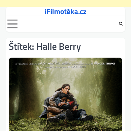
iFilmotéka.cz
Skip
to
content
Štítek:
Halle Berry