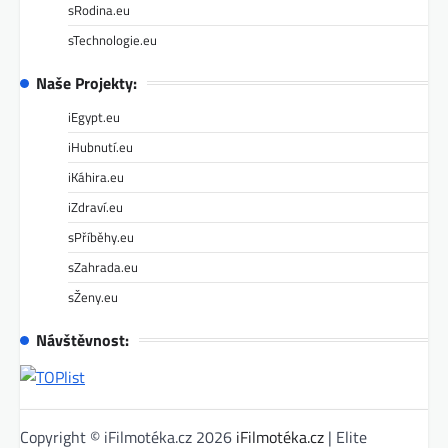
sRodina.eu
sTechnologie.eu
Naše Projekty:
iEgypt.eu
iHubnutí.eu
iKáhira.eu
iZdraví.eu
sPříběhy.eu
sZahrada.eu
sŽeny.eu
Návštěvnost:
Copyright © iFilmotéka.cz 2026
iFilmotéka.cz
| Elite