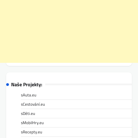
Naše Projekty:
sAuta.eu
sCestování.eu
sDěti.eu
sMobilHry.eu
sRecepty.eu