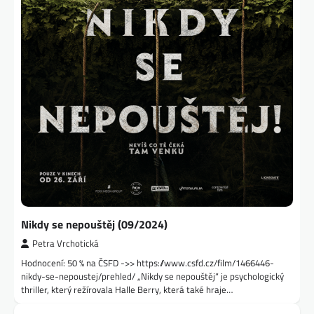
Nikdy se nepouštěj (09/2024)
Petra Vrchotická
Hodnocení: 50 % na ČSFD ->> https://www.csfd.cz/film/1466446-
nikdy-se-nepoustej/prehled/ „Nikdy se nepouštěj“ je psychologický
thriller, který režírovala Halle Berry, která také hraje…