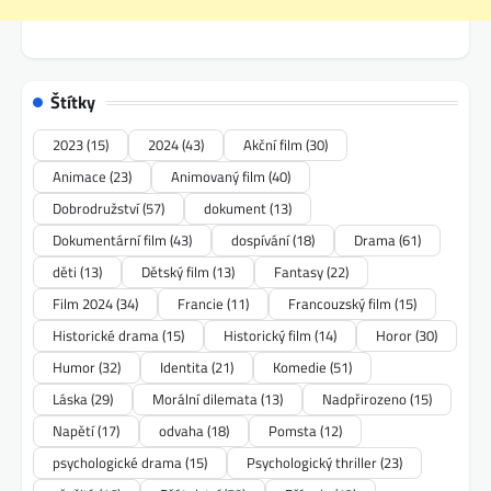
Štítky
2023
(15)
2024
(43)
Akční film
(30)
Animace
(23)
Animovaný film
(40)
Dobrodružství
(57)
dokument
(13)
Dokumentární film
(43)
dospívání
(18)
Drama
(61)
děti
(13)
Dětský film
(13)
Fantasy
(22)
Film 2024
(34)
Francie
(11)
Francouzský film
(15)
Historické drama
(15)
Historický film
(14)
Horor
(30)
Humor
(32)
Identita
(21)
Komedie
(51)
Láska
(29)
Morální dilemata
(13)
Nadpřirozeno
(15)
Napětí
(17)
odvaha
(18)
Pomsta
(12)
psychologické drama
(15)
Psychologický thriller
(23)