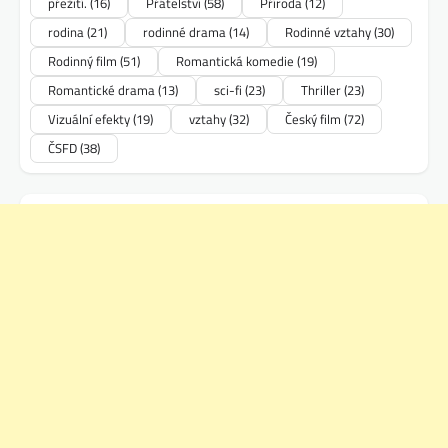
přežití.
(16)
Přátelství
(58)
Příroda
(12)
rodina
(21)
rodinné drama
(14)
Rodinné vztahy
(30)
Rodinný film
(51)
Romantická komedie
(19)
Romantické drama
(13)
sci-fi
(23)
Thriller
(23)
Vizuální efekty
(19)
vztahy
(32)
Český film
(72)
ČSFD
(38)