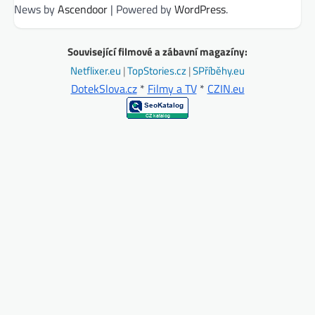
News by
Ascendoor
| Powered by
WordPress
.
Související filmové a zábavní magazíny:
Netflixer.eu
|
TopStories.cz
|
SPříběhy.eu
DotekSlova.cz
*
Filmy a TV
*
CZIN.eu