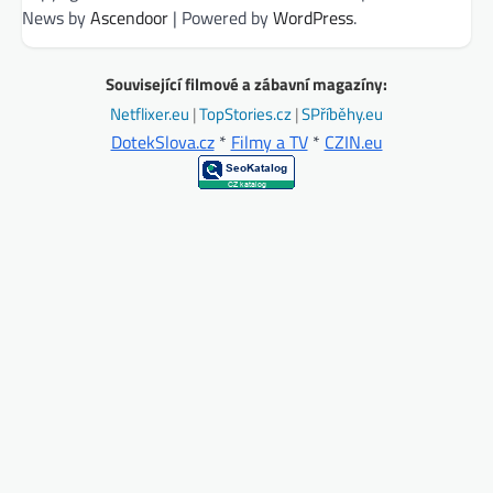
News by
Ascendoor
| Powered by
WordPress
.
Související filmové a zábavní magazíny:
Netflixer.eu
|
TopStories.cz
|
SPříběhy.eu
DotekSlova.cz
*
Filmy a TV
*
CZIN.eu