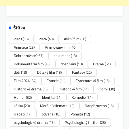
Štítky
2023
(15)
2024
(43)
Akční film
(30)
Animace
(23)
Animovaný film
(40)
Dobrodružství
(57)
dokument
(13)
Dokumentární film
(43)
dospívání
(18)
Drama
(61)
děti
(13)
Dětský film
(13)
Fantasy
(22)
Film 2024
(34)
Francie
(11)
Francouzský film
(15)
Historické drama
(15)
Historický film
(14)
Horor
(30)
Humor
(32)
Identita
(21)
Komedie
(51)
Láska
(29)
Morální dilemata
(13)
Nadpřirozeno
(15)
Napětí
(17)
odvaha
(18)
Pomsta
(12)
psychologické drama
(15)
Psychologický thriller
(23)