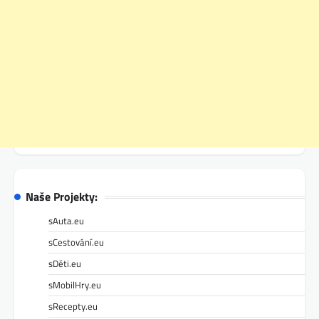
Naše Projekty:
sAuta.eu
sCestování.eu
sDěti.eu
sMobilHry.eu
sRecepty.eu