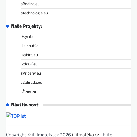
sRodina.eu
sTechnologie.eu
Naše Projekty:
iEgypt.eu
iHubnutí.eu
iKáhira.eu
iZdraví.eu
sPříběhy.eu
sZahrada.eu
sŽeny.eu
Návštěvnost:
Copyright © iFilmotéka.cz 2026
iFilmotéka.cz
| Elite