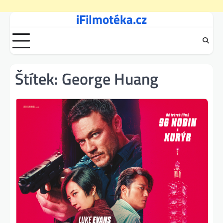
iFilmotéka.cz
Skip
to
content
Štítek:
George Huang