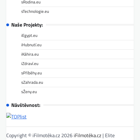
sRodina.eu
sTechnologie.eu
Naše Projekty:
iEgypt.eu
iHubnutí.eu
iKáhira.eu
iZdraví.eu
sPříběhy.eu
sZahrada.eu
sŽeny.eu
Návštěvnost:
Copyright © iFilmotéka.cz 2026
iFilmotéka.cz
| Elite