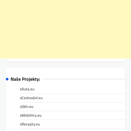
Naše Projekty:
sAuta.eu
sCestování.eu
sDěti.eu
sMobilHry.eu
sRecepty.eu