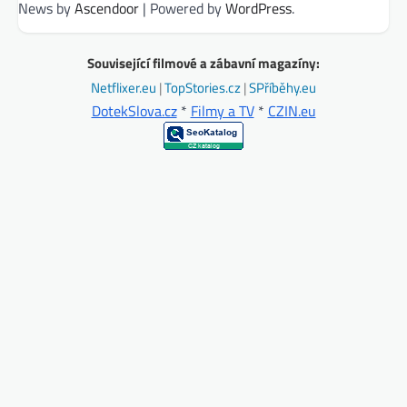
News by
Ascendoor
| Powered by
WordPress
.
Související filmové a zábavní magazíny:
Netflixer.eu
|
TopStories.cz
|
SPříběhy.eu
DotekSlova.cz
*
Filmy a TV
*
CZIN.eu