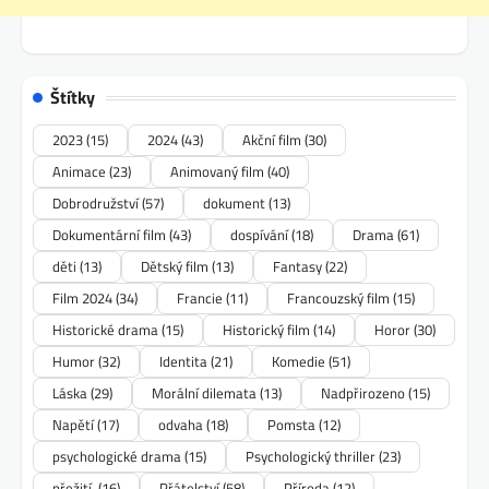
Štítky
2023
(15)
2024
(43)
Akční film
(30)
Animace
(23)
Animovaný film
(40)
Dobrodružství
(57)
dokument
(13)
Dokumentární film
(43)
dospívání
(18)
Drama
(61)
děti
(13)
Dětský film
(13)
Fantasy
(22)
Film 2024
(34)
Francie
(11)
Francouzský film
(15)
Historické drama
(15)
Historický film
(14)
Horor
(30)
Humor
(32)
Identita
(21)
Komedie
(51)
Láska
(29)
Morální dilemata
(13)
Nadpřirozeno
(15)
Napětí
(17)
odvaha
(18)
Pomsta
(12)
psychologické drama
(15)
Psychologický thriller
(23)
přežití.
(16)
Přátelství
(58)
Příroda
(12)