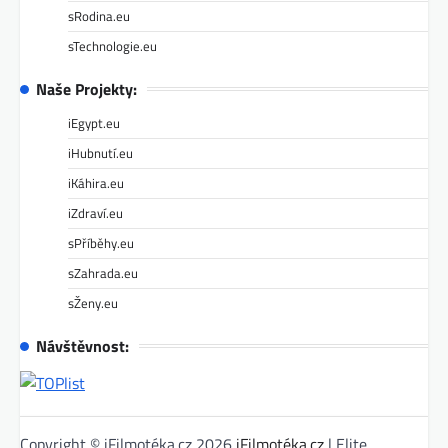
sRodina.eu
sTechnologie.eu
Naše Projekty:
iEgypt.eu
iHubnutí.eu
iKáhira.eu
iZdraví.eu
sPříběhy.eu
sZahrada.eu
sŽeny.eu
Návštěvnost:
Copyright © iFilmotéka.cz 2026
iFilmotéka.cz
| Elite