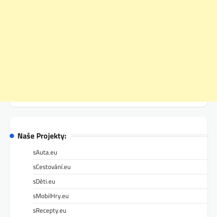
Naše Projekty:
sAuta.eu
sCestování.eu
sDěti.eu
sMobilHry.eu
sRecepty.eu