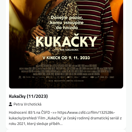
Kukačky (11/2023)
Petra Vrchotická
Hodnocení: 83 % na ČSFD ->> https://www.csfd.cz/film/1325284-
kukacky/prehled/ Film „Kukačky“ je český rodinný dramatický seriál z
roku 2021, který sleduje příběh…