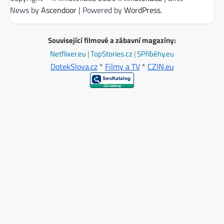
News by
Ascendoor
| Powered by
WordPress
.
Související filmové a zábavní magazíny:
Netflixer.eu
|
TopStories.cz
|
SPříběhy.eu
DotekSlova.cz
*
Filmy a TV
*
CZIN.eu