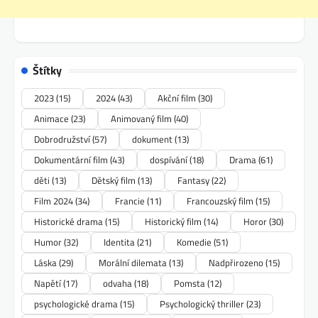
Štítky
2023
(15)
2024
(43)
Akční film
(30)
Animace
(23)
Animovaný film
(40)
Dobrodružství
(57)
dokument
(13)
Dokumentární film
(43)
dospívání
(18)
Drama
(61)
děti
(13)
Dětský film
(13)
Fantasy
(22)
Film 2024
(34)
Francie
(11)
Francouzský film
(15)
Historické drama
(15)
Historický film
(14)
Horor
(30)
Humor
(32)
Identita
(21)
Komedie
(51)
Láska
(29)
Morální dilemata
(13)
Nadpřirozeno
(15)
Napětí
(17)
odvaha
(18)
Pomsta
(12)
psychologické drama
(15)
Psychologický thriller
(23)