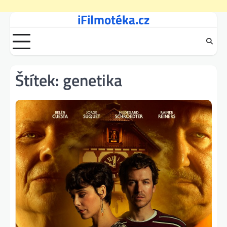
iFilmotéka.cz
Skip
to
content
Štítek:
genetika