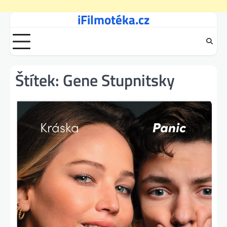
iFilmotéka.cz
Skip
to
content
Štítek:
Gene Stupnitsky