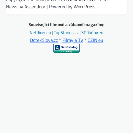
News by
Ascendoor
| Powered by
WordPress
.
Související filmové a zábavní magazíny:
Netflixer.eu
|
TopStories.cz
|
SPříběhy.eu
DotekSlova.cz
*
Filmy a TV
*
CZIN.eu