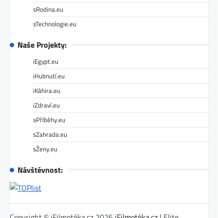
sRodina.eu
sTechnologie.eu
Naše Projekty:
iEgypt.eu
iHubnutí.eu
iKáhira.eu
iZdraví.eu
sPříběhy.eu
sZahrada.eu
sŽeny.eu
Návštěvnost:
Copyright © iFilmotéka.cz 2026
iFilmotéka.cz
| Elite