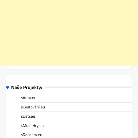
Naše Projekty:
sAuta.eu
sCestování.eu
sDěti.eu
sMobilHry.eu
sRecepty.eu