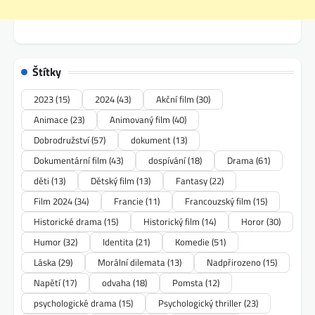
Štítky
2023
(15)
2024
(43)
Akční film
(30)
Animace
(23)
Animovaný film
(40)
Dobrodružství
(57)
dokument
(13)
Dokumentární film
(43)
dospívání
(18)
Drama
(61)
děti
(13)
Dětský film
(13)
Fantasy
(22)
Film 2024
(34)
Francie
(11)
Francouzský film
(15)
Historické drama
(15)
Historický film
(14)
Horor
(30)
Humor
(32)
Identita
(21)
Komedie
(51)
Láska
(29)
Morální dilemata
(13)
Nadpřirozeno
(15)
Napětí
(17)
odvaha
(18)
Pomsta
(12)
psychologické drama
(15)
Psychologický thriller
(23)