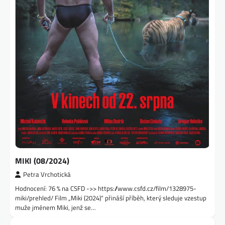
MIKI (08/2024)
Petra Vrchotická
Hodnocení: 76 % na CSFD ->> https://www.csfd.cz/film/1328975-
miki/prehled/ Film „Miki (2024)“ přináší příběh, který sleduje vzestup
muže jménem Miki, jenž se…