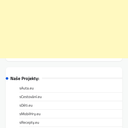
Naše Projekty:
sAuta.eu
sCestování.eu
sDěti.eu
sMobilHry.eu
sRecepty.eu