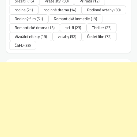
přežití.
(16)
Přátelství
(58)
Příroda
(12)
rodina
(21)
rodinné drama
(14)
Rodinné vztahy
(30)
Rodinný film
(51)
Romantická komedie
(19)
Romantické drama
(13)
sci-fi
(23)
Thriller
(23)
Vizuální efekty
(19)
vztahy
(32)
Český film
(72)
ČSFD
(38)