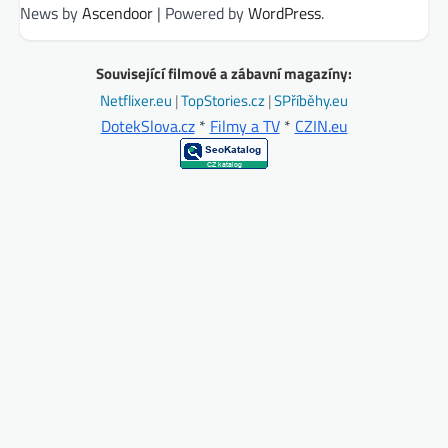
News by
Ascendoor
| Powered by
WordPress
.
Související filmové a zábavní magazíny:
Netflixer.eu
|
TopStories.cz
|
SPříběhy.eu
DotekSlova.cz
*
Filmy a TV
*
CZIN.eu