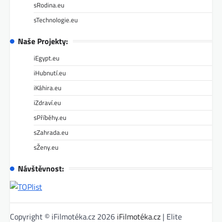
sRodina.eu
sTechnologie.eu
Naše Projekty:
iEgypt.eu
iHubnutí.eu
iKáhira.eu
iZdraví.eu
sPříběhy.eu
sZahrada.eu
sŽeny.eu
Návštěvnost:
Copyright © iFilmotéka.cz 2026
iFilmotéka.cz
| Elite