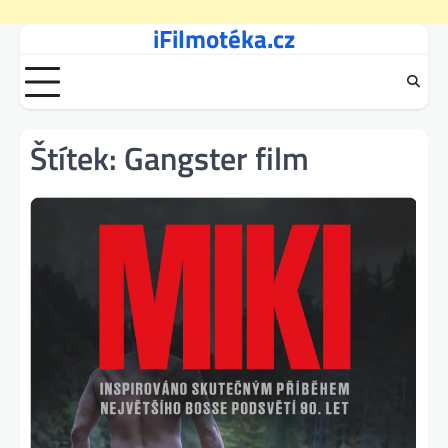
iFilmotéka.cz
Skip
to
content
Štítek:
Gangster film