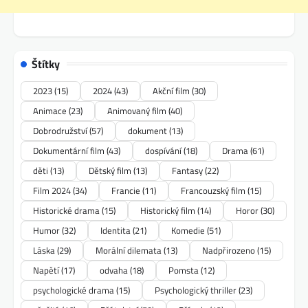
Štítky
2023
(15)
2024
(43)
Akční film
(30)
Animace
(23)
Animovaný film
(40)
Dobrodružství
(57)
dokument
(13)
Dokumentární film
(43)
dospívání
(18)
Drama
(61)
děti
(13)
Dětský film
(13)
Fantasy
(22)
Film 2024
(34)
Francie
(11)
Francouzský film
(15)
Historické drama
(15)
Historický film
(14)
Horor
(30)
Humor
(32)
Identita
(21)
Komedie
(51)
Láska
(29)
Morální dilemata
(13)
Nadpřirozeno
(15)
Napětí
(17)
odvaha
(18)
Pomsta
(12)
psychologické drama
(15)
Psychologický thriller
(23)