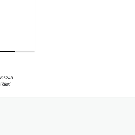
1395248-
í částí