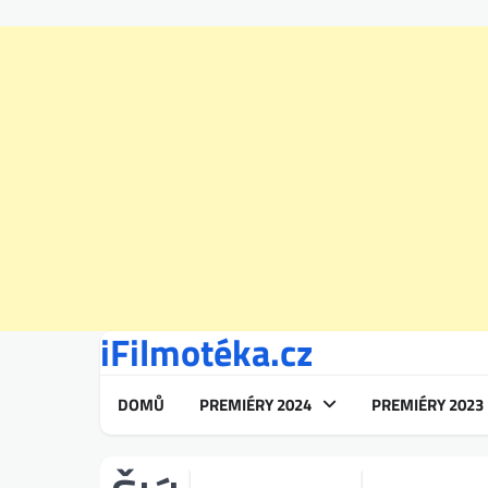
iFilmotéka.cz
Skip
to
content
DOMŮ
PREMIÉRY 2024
PREMIÉRY 2023