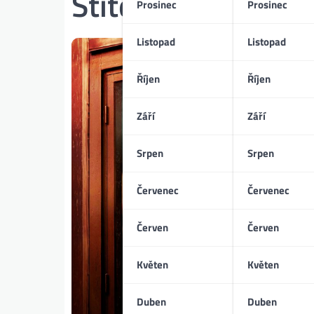
Štítek:
Froy Gutie
Prosinec
Prosinec
Listopad
Listopad
Říjen
Říjen
Září
Září
Srpen
Srpen
Červenec
Červenec
Červen
Červen
Květen
Květen
Duben
Duben