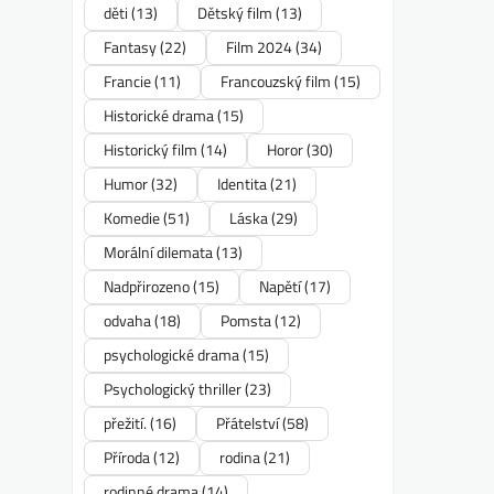
děti
(13)
Dětský film
(13)
Fantasy
(22)
Film 2024
(34)
Francie
(11)
Francouzský film
(15)
Historické drama
(15)
Historický film
(14)
Horor
(30)
Humor
(32)
Identita
(21)
Komedie
(51)
Láska
(29)
Morální dilemata
(13)
Nadpřirozeno
(15)
Napětí
(17)
odvaha
(18)
Pomsta
(12)
psychologické drama
(15)
Psychologický thriller
(23)
přežití.
(16)
Přátelství
(58)
Příroda
(12)
rodina
(21)
rodinné drama
(14)