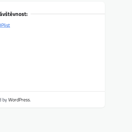
ávštěvnost:
d by
WordPress
.