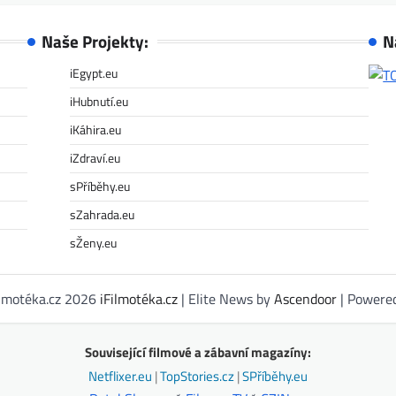
Naše Projekty:
N
iEgypt.eu
iHubnutí.eu
iKáhira.eu
iZdraví.eu
sPříběhy.eu
sZahrada.eu
sŽeny.eu
ilmotéka.cz 2026
iFilmotéka.cz
| Elite News by
Ascendoor
| Powere
Související filmové a zábavní magazíny:
Netflixer.eu
|
TopStories.cz
|
SPříběhy.eu