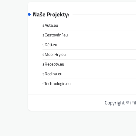
Naše Projekty:
sAuta.eu
sCestování.eu
sDěti.eu
sMobilHry.eu
sRecepty.eu
sRodina.eu
sTechnologie.eu
Copyright © iF