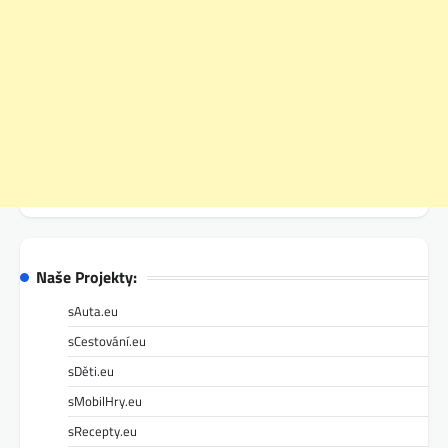
Naše Projekty:
sAuta.eu
sCestování.eu
sDěti.eu
sMobilHry.eu
sRecepty.eu