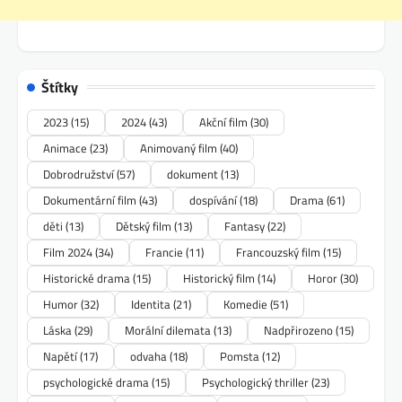
Štítky
2023
(15)
2024
(43)
Akční film
(30)
Animace
(23)
Animovaný film
(40)
Dobrodružství
(57)
dokument
(13)
Dokumentární film
(43)
dospívání
(18)
Drama
(61)
děti
(13)
Dětský film
(13)
Fantasy
(22)
Film 2024
(34)
Francie
(11)
Francouzský film
(15)
Historické drama
(15)
Historický film
(14)
Horor
(30)
Humor
(32)
Identita
(21)
Komedie
(51)
Láska
(29)
Morální dilemata
(13)
Nadpřirozeno
(15)
Napětí
(17)
odvaha
(18)
Pomsta
(12)
psychologické drama
(15)
Psychologický thriller
(23)