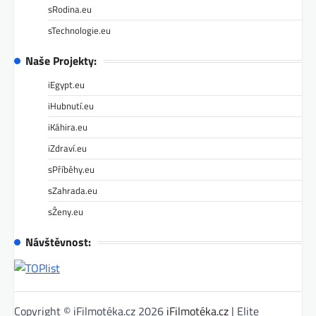
sRodina.eu
sTechnologie.eu
Naše Projekty:
iEgypt.eu
iHubnutí.eu
iKáhira.eu
iZdraví.eu
sPříběhy.eu
sZahrada.eu
sŽeny.eu
Návštěvnost:
Copyright © iFilmotéka.cz 2026
iFilmotéka.cz
| Elite