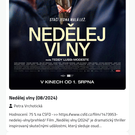
Nedělej vlny (08/2024)
Petra Vrchotická
Hodnocení: 75 % na CSFD ->> https://www.csfd.cz/film/1473953-
nedelej-vlny/prehled/ Film „Nedělej vlny (2024)“ je dramatický thriller
inspirovaný skutečnými událostmi, který sleduje osud…