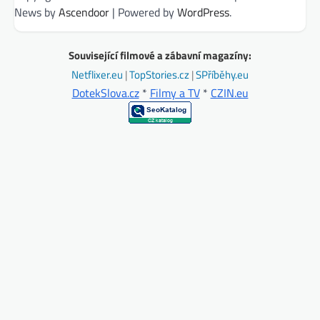
News by
Ascendoor
| Powered by
WordPress
.
Související filmové a zábavní magazíny:
Netflixer.eu
|
TopStories.cz
|
SPříběhy.eu
DotekSlova.cz
*
Filmy a TV
*
CZIN.eu