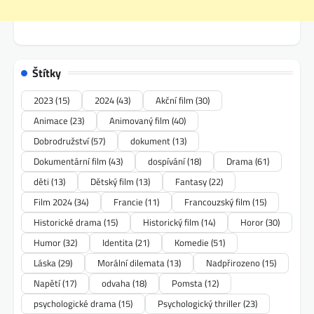
Štítky
2023
(15)
2024
(43)
Akční film
(30)
Animace
(23)
Animovaný film
(40)
Dobrodružství
(57)
dokument
(13)
Dokumentární film
(43)
dospívání
(18)
Drama
(61)
děti
(13)
Dětský film
(13)
Fantasy
(22)
Film 2024
(34)
Francie
(11)
Francouzský film
(15)
Historické drama
(15)
Historický film
(14)
Horor
(30)
Humor
(32)
Identita
(21)
Komedie
(51)
Láska
(29)
Morální dilemata
(13)
Nadpřirozeno
(15)
Napětí
(17)
odvaha
(18)
Pomsta
(12)
psychologické drama
(15)
Psychologický thriller
(23)