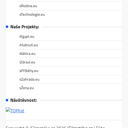
sRodina.eu
sTechnologie.eu
Naše Projekty:
iEgypt.eu
iHubnutí.eu
iKáhira.eu
iZdraví.eu
sPříběhy.eu
sZahrada.eu
sŽeny.eu
Návštěvnost: