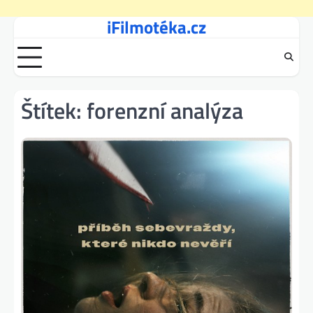
iFilmotéka.cz
Skip
to
content
Štítek:
forenzní analýza