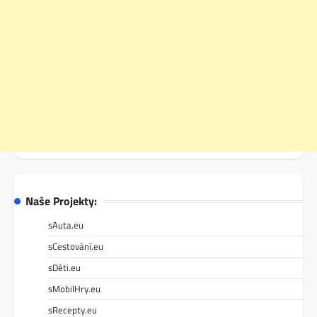
Naše Projekty:
sAuta.eu
sCestování.eu
sDěti.eu
sMobilHry.eu
sRecepty.eu