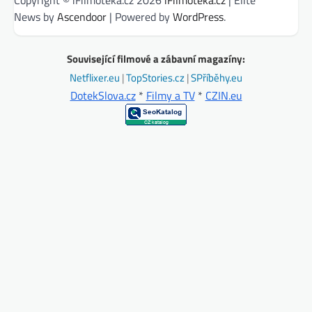
Copyright © iFilmotéka.cz 2026
iFilmotéka.cz
| Elite
News by
Ascendoor
| Powered by
WordPress
.
Související filmové a zábavní magazíny:
Netflixer.eu
|
TopStories.cz
|
SPříběhy.eu
DotekSlova.cz
*
Filmy a TV
*
CZIN.eu