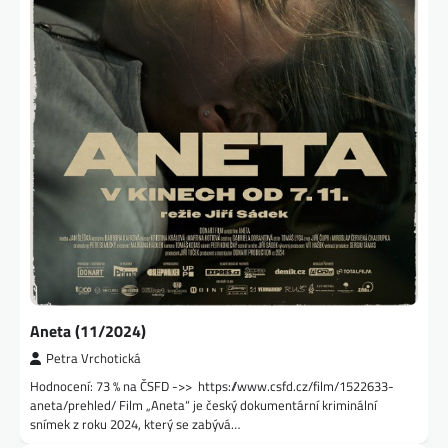
Aneta (11/2024)
Petra Vrchotická
Hodnocení: 73 % na ČSFD ->> https://www.csfd.cz/film/1522633-
aneta/prehled/ Film „Aneta“ je český dokumentární kriminální
snímek z roku 2024, který se zabývá…