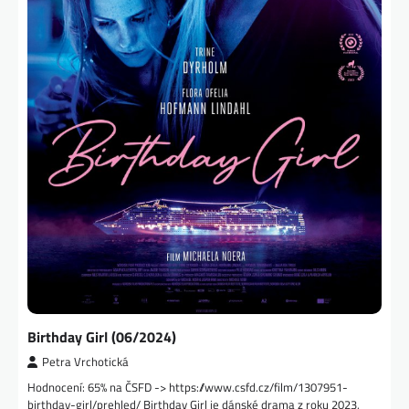
Birthday Girl (06/2024)
Petra Vrchotická
Hodnocení: 65% na ČSFD -> https://www.csfd.cz/film/1307951-
birthday-girl/prehled/ Birthday Girl je dánské drama z roku 2023,