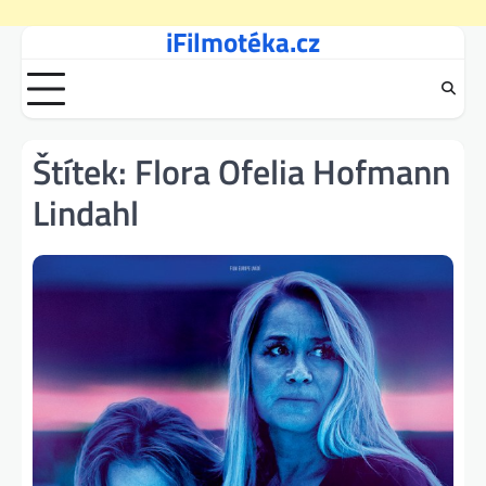
iFilmotéka.cz
Skip
to
content
Štítek:
Flora Ofelia Hofmann
Lindahl