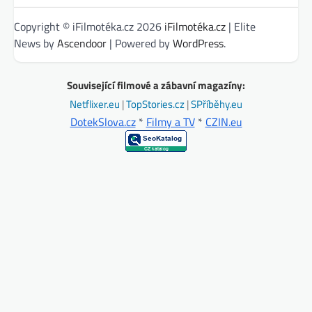
Copyright © iFilmotéka.cz 2026
iFilmotéka.cz
| Elite
News by
Ascendoor
| Powered by
WordPress
.
Související filmové a zábavní magazíny:
Netflixer.eu
|
TopStories.cz
|
SPříběhy.eu
DotekSlova.cz
*
Filmy a TV
*
CZIN.eu