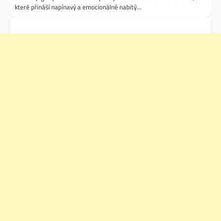
které přináší napínavý a emocionálně nabitý…