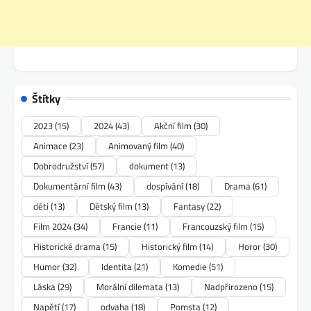
Štítky
2023
(15)
2024
(43)
Akční film
(30)
Animace
(23)
Animovaný film
(40)
Dobrodružství
(57)
dokument
(13)
Dokumentární film
(43)
dospívání
(18)
Drama
(61)
děti
(13)
Dětský film
(13)
Fantasy
(22)
Film 2024
(34)
Francie
(11)
Francouzský film
(15)
Historické drama
(15)
Historický film
(14)
Horor
(30)
Humor
(32)
Identita
(21)
Komedie
(51)
Láska
(29)
Morální dilemata
(13)
Nadpřirozeno
(15)
Napětí
(17)
odvaha
(18)
Pomsta
(12)