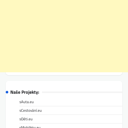
Naše Projekty:
sAuta.eu
sCestování.eu
sDěti.eu
sMobilHry.eu