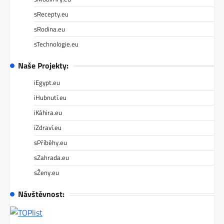
sRecepty.eu
sRodina.eu
sTechnologie.eu
Naše Projekty:
iEgypt.eu
iHubnutí.eu
iKáhira.eu
iZdraví.eu
sPříběhy.eu
sZahrada.eu
sŽeny.eu
Návštěvnost: