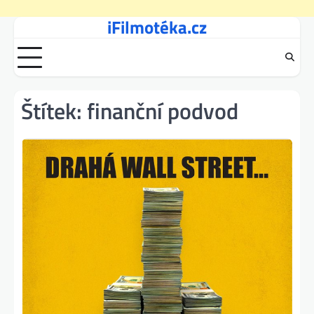
iFilmotéka.cz
Skip
to
content
Štítek:
finanční podvod