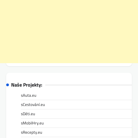
Naše Projekty:
sAuta.eu
sCestování.eu
sDěti.eu
sMobilHry.eu
sRecepty.eu