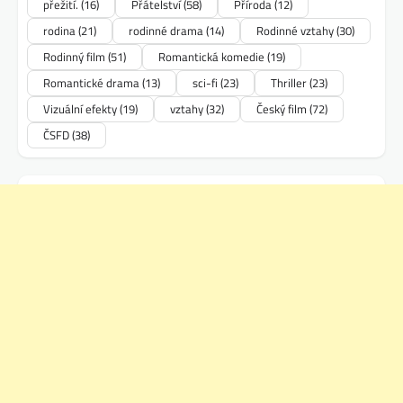
přežití.
(16)
Přátelství
(58)
Příroda
(12)
rodina
(21)
rodinné drama
(14)
Rodinné vztahy
(30)
Rodinný film
(51)
Romantická komedie
(19)
Romantické drama
(13)
sci-fi
(23)
Thriller
(23)
Vizuální efekty
(19)
vztahy
(32)
Český film
(72)
ČSFD
(38)