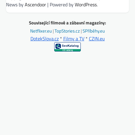
News by
Ascendoor
| Powered by
WordPress
.
Související filmové a zábavní magazíny:
Netflixer.eu
|
TopStories.cz
|
SPříběhy.eu
DotekSlova.cz
*
Filmy a TV
*
CZIN.eu