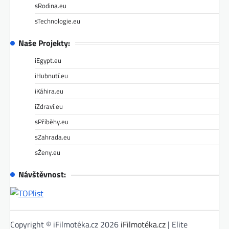
sRodina.eu
sTechnologie.eu
Naše Projekty:
iEgypt.eu
iHubnutí.eu
iKáhira.eu
iZdraví.eu
sPříběhy.eu
sZahrada.eu
sŽeny.eu
Návštěvnost:
Copyright © iFilmotéka.cz 2026
iFilmotéka.cz
| Elite