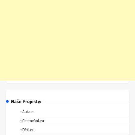
Naše Projekty:
sAuta.eu
sCestování.eu
sDěti.eu