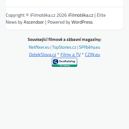
Copyright © iFilmotéka.cz 2026
iFilmotéka.cz
| Elite
News by
Ascendoor
| Powered by
WordPress
.
Související filmové a zábavní magazíny:
Netflixer.eu
|
TopStories.cz
|
SPříběhy.eu
DotekSlova.cz
*
Filmy a TV
*
CZIN.eu