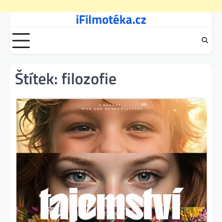
iFilmotéka.cz
Skip
to
content
Štítek:
filozofie