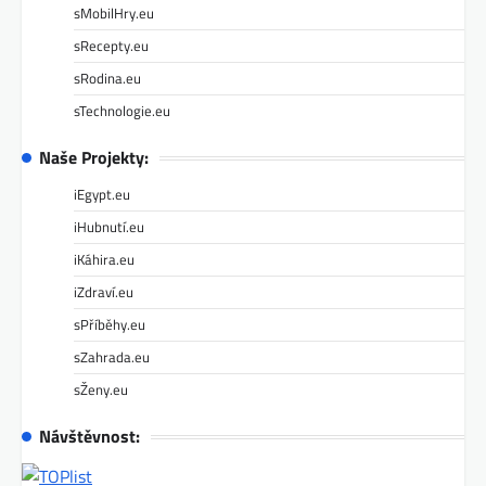
sMobilHry.eu
sRecepty.eu
sRodina.eu
sTechnologie.eu
Naše Projekty:
iEgypt.eu
iHubnutí.eu
iKáhira.eu
iZdraví.eu
sPříběhy.eu
sZahrada.eu
sŽeny.eu
Návštěvnost: