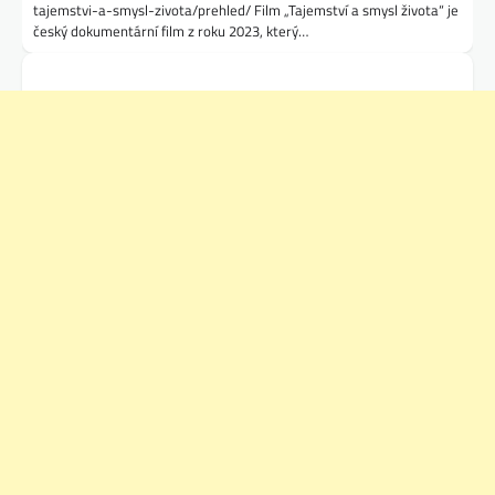
tajemstvi-a-smysl-zivota/prehled/ Film „Tajemství a smysl života“ je
český dokumentární film z roku 2023, který…