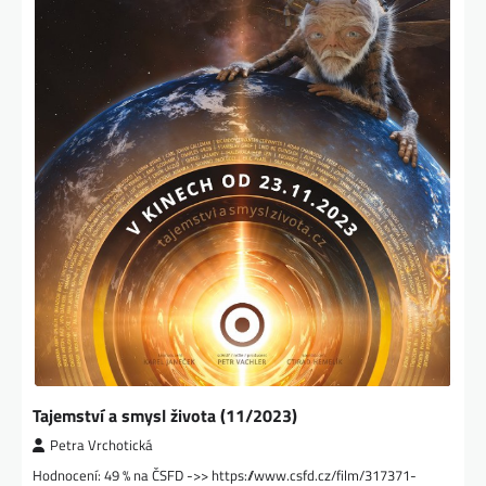
Tajemství a smysl života (11/2023)
Petra Vrchotická
Hodnocení: 49 % na ČSFD ->> https://www.csfd.cz/film/317371-