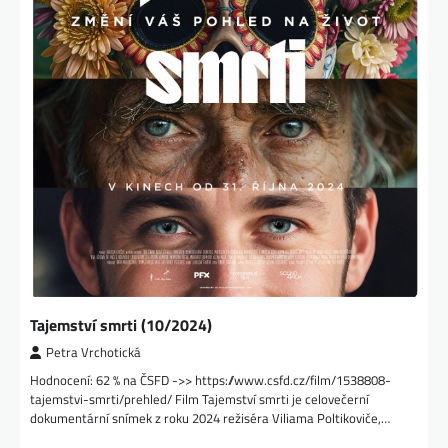
Tajemství smrti (10/2024)
Petra Vrchotická
Hodnocení: 62 % na ČSFD ->> https://www.csfd.cz/film/1538808-
tajemstvi-smrti/prehled/ Film Tajemství smrti je celovečerní
dokumentární snímek z roku 2024 režiséra Viliama Poltikoviče,…