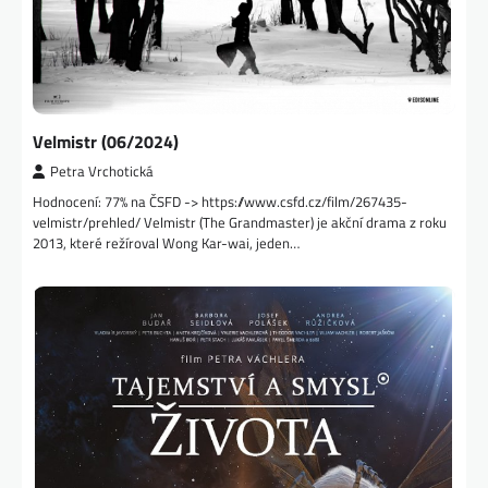
Velmistr (06/2024)
Petra Vrchotická
Hodnocení: 77% na ČSFD -> https://www.csfd.cz/film/267435-
velmistr/prehled/ Velmistr (The Grandmaster) je akční drama z roku
2013, které režíroval Wong Kar-wai, jeden…