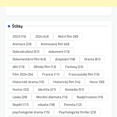
Štítky
2023
(15)
2024
(43)
Akční film
(30)
Animace
(23)
Animovaný film
(40)
Dobrodružství
(57)
dokument
(13)
Dokumentární film
(43)
dospívání
(18)
Drama
(61)
děti
(13)
Dětský film
(13)
Fantasy
(22)
Film 2024
(34)
Francie
(11)
Francouzský film
(15)
Historické drama
(15)
Historický film
(14)
Horor
(30)
Humor
(32)
Identita
(21)
Komedie
(51)
Láska
(29)
Morální dilemata
(13)
Nadpřirozeno
(15)
Napětí
(17)
odvaha
(18)
Pomsta
(12)
psychologické drama
(15)
Psychologický thriller
(23)