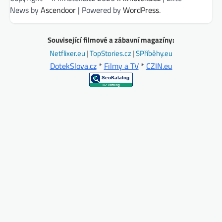
News by
Ascendoor
| Powered by
WordPress
.
Související filmové a zábavní magazíny:
Netflixer.eu
|
TopStories.cz
|
SPříběhy.eu
DotekSlova.cz
*
Filmy a TV
*
CZIN.eu