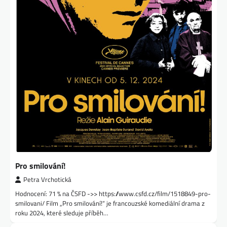
Pro smilování!
Petra Vrchotická
Hodnocení: 71 % na ČSFD ->> https://www.csfd.cz/film/1518849-pro-
smilovani/ Film „Pro smilování!“ je francouzské komediální drama z
roku 2024, které sleduje příběh…