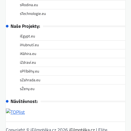
sRodina.eu
sTechnologie.eu
Naše Projekty:
iEgypt.eu
iHubnutí.eu
iKáhira.eu
iZdraví.eu
sPříběhy.eu
sZahrada.eu
sŽeny.eu
Návštěvnost:
Copyright © iFilmotéka.cz 2026
iFilmotéka.cz
| Elite