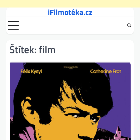
iFilmotéka.cz
Skip
to
content
Štítek:
film