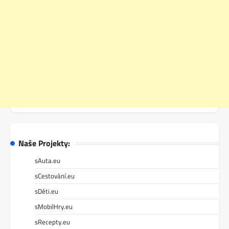
Naše Projekty:
sAuta.eu
sCestování.eu
sDěti.eu
sMobilHry.eu
sRecepty.eu