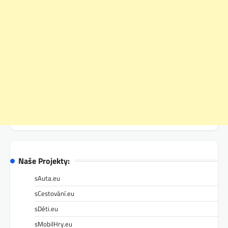
Naše Projekty:
sAuta.eu
sCestování.eu
sDěti.eu
sMobilHry.eu