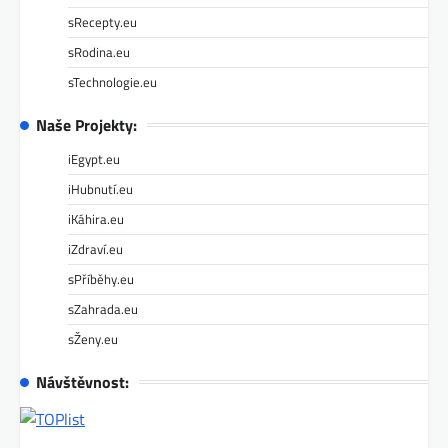
sRecepty.eu
sRodina.eu
sTechnologie.eu
Naše Projekty:
iEgypt.eu
iHubnutí.eu
iKáhira.eu
iZdraví.eu
sPříběhy.eu
sZahrada.eu
sŽeny.eu
Návštěvnost: