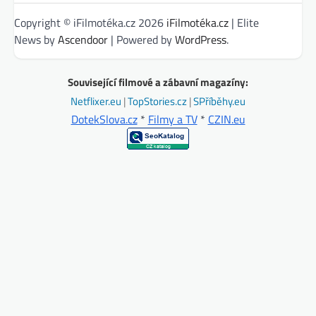
Copyright © iFilmotéka.cz 2026
iFilmotéka.cz
| Elite
News by
Ascendoor
| Powered by
WordPress
.
Související filmové a zábavní magazíny:
Netflixer.eu
|
TopStories.cz
|
SPříběhy.eu
DotekSlova.cz
*
Filmy a TV
*
CZIN.eu