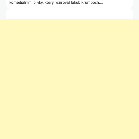
komediálními prvky, který režíroval Jakub Krumpoch.…