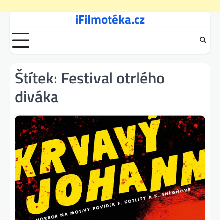
iFilmotéka.cz
Skip
to
content
Štítek:
Festival otrlého
diváka​