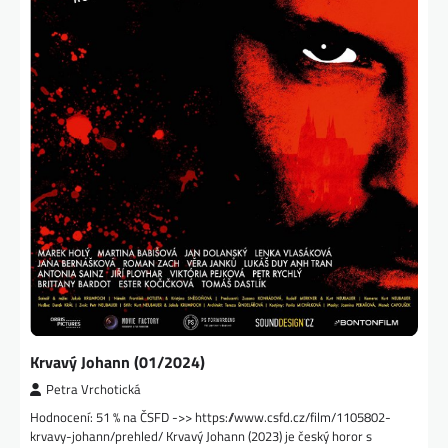
Krvavý Johann (01/2024)
Petra Vrchotická
Hodnocení: 51 % na ČSFD ->> https://www.csfd.cz/film/1105802-
krvavy-johann/prehled/ Krvavý Johann (2023) je český horor s