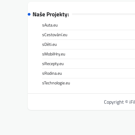
Naše Projekty:
sAuta.eu
sCestování.eu
sDěti.eu
sMobilHry.eu
sRecepty.eu
sRodina.eu
sTechnologie.eu
Copyright © iF