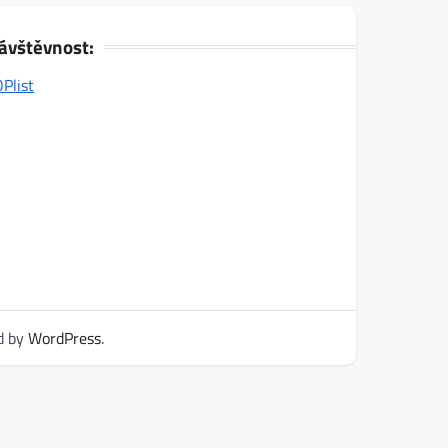
ávštěvnost:
d by
WordPress
.