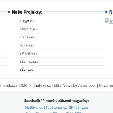
Naše Projekty:
N
iEgypt.eu
iHubnutí.eu
iKáhira.eu
iZdraví.eu
sPříběhy.eu
sZahrada.eu
sŽeny.eu
ilmotéka.cz 2026
iFilmotéka.cz
| Elite News by
Ascendoor
| Powere
Související filmové a zábavní magazíny:
Netflixer.eu
|
TopStories.cz
|
SPříběhy.eu