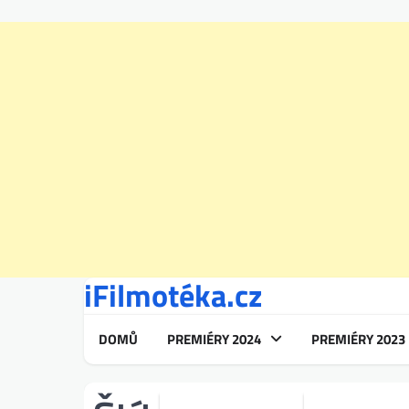
iFilmotéka.cz
Skip
to
content
DOMŮ
PREMIÉRY 2024
PREMIÉRY 2023