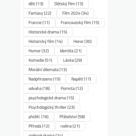
děti
(13)
Dětský film
(13)
Fantasy
(22)
Film 2024
(34)
Francie
(11)
Francouzský film
(15)
Historické drama
(15)
Historický film
(14)
Horor
(30)
Humor
(32)
Identita
(21)
Komedie
(51)
Láska
(29)
Morální dilemata
(13)
Nadpřirozeno
(15)
Napětí
(17)
odvaha
(18)
Pomsta
(12)
psychologické drama
(15)
Psychologický thriller
(23)
přežití.
(16)
Přátelství
(58)
Příroda
(12)
rodina
(21)
rodinné drama
(14)