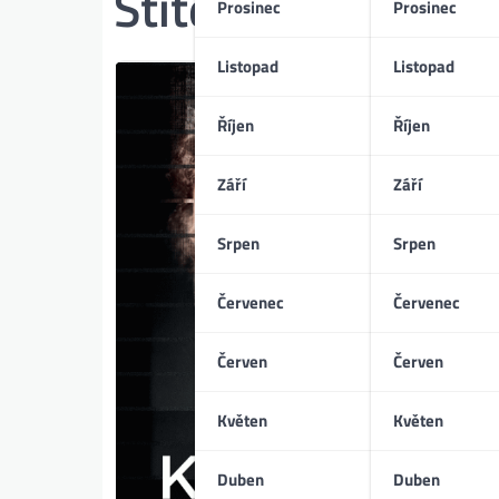
Štítek:
Fabrizio Fe
Prosinec
Prosinec
Listopad
Listopad
Říjen
Říjen
Září
Září
Srpen
Srpen
Červenec
Červenec
Červen
Červen
Květen
Květen
Duben
Duben