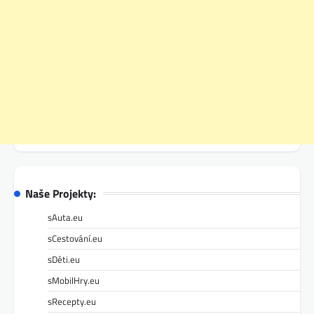
Naše Projekty:
sAuta.eu
sCestování.eu
sDěti.eu
sMobilHry.eu
sRecepty.eu