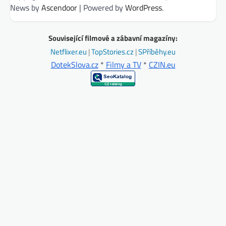
News by
Ascendoor
| Powered by
WordPress
.
Související filmové a zábavní magazíny:
Netflixer.eu
|
TopStories.cz
|
SPříběhy.eu
DotekSlova.cz
*
Filmy a TV
*
CZIN.eu