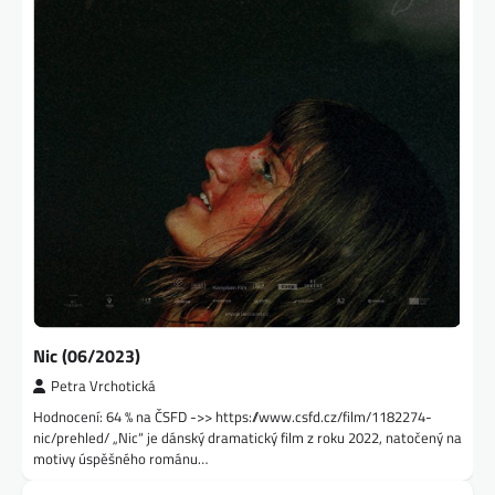
Nic (06/2023)
Petra Vrchotická
Hodnocení: 64 % na ČSFD ->> https://www.csfd.cz/film/1182274-
nic/prehled/ „Nic“ je dánský dramatický film z roku 2022, natočený na
motivy úspěšného románu…