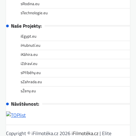
sRodina.eu
sTechnologie.eu
Naše Projekty:
iEgypt.eu
iHubnutí.eu
iKáhira.eu
iZdraví.eu
sPříběhy.eu
sZahrada.eu
sŽeny.eu
Návštěvnost:
Copyright © iFilmotéka.cz 2026
iFilmotéka.cz
| Elite