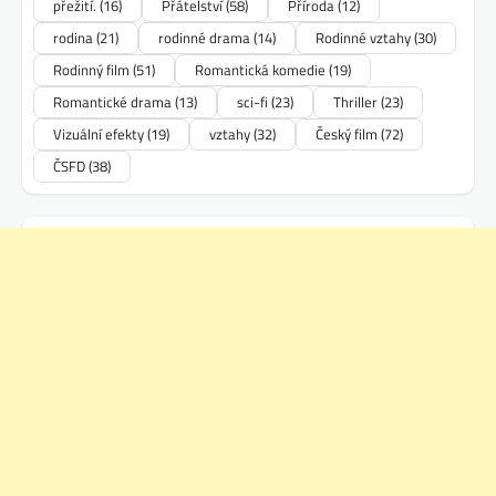
přežití.
(16)
Přátelství
(58)
Příroda
(12)
rodina
(21)
rodinné drama
(14)
Rodinné vztahy
(30)
Rodinný film
(51)
Romantická komedie
(19)
Romantické drama
(13)
sci-fi
(23)
Thriller
(23)
Vizuální efekty
(19)
vztahy
(32)
Český film
(72)
ČSFD
(38)