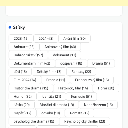
Štítky
2023
(15)
2024
(43)
Akční film
(30)
Animace
(23)
Animovaný film
(40)
Dobrodružství
(57)
dokument
(13)
Dokumentární film
(43)
dospívání
(18)
Drama
(61)
děti
(13)
Dětský film
(13)
Fantasy
(22)
Film 2024
(34)
Francie
(11)
Francouzský film
(15)
Historické drama
(15)
Historický film
(14)
Horor
(30)
Humor
(32)
Identita
(21)
Komedie
(51)
Láska
(29)
Morální dilemata
(13)
Nadpřirozeno
(15)
Napětí
(17)
odvaha
(18)
Pomsta
(12)
psychologické drama
(15)
Psychologický thriller
(23)